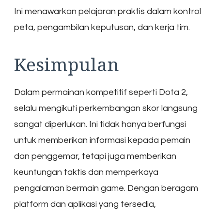
Ini menawarkan pelajaran praktis dalam kontrol
peta, pengambilan keputusan, dan kerja tim.
Kesimpulan
Dalam permainan kompetitif seperti Dota 2,
selalu mengikuti perkembangan skor langsung
sangat diperlukan. Ini tidak hanya berfungsi
untuk memberikan informasi kepada pemain
dan penggemar, tetapi juga memberikan
keuntungan taktis dan memperkaya
pengalaman bermain game. Dengan beragam
platform dan aplikasi yang tersedia,