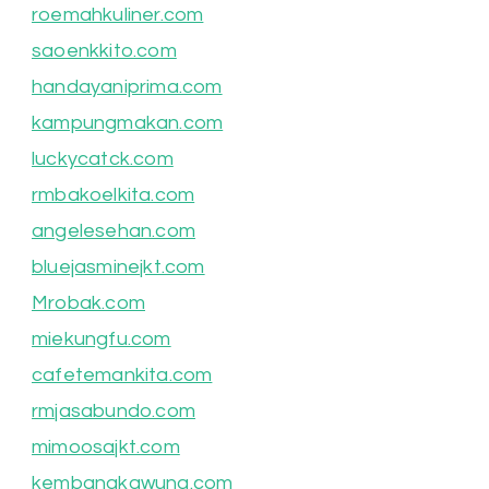
roemahkuliner.com
saoenkkito.com
handayaniprima.com
kampungmakan.com
luckycatck.com
rmbakoelkita.com
angelesehan.com
bluejasminejkt.com
Mrobak.com
miekungfu.com
cafetemankita.com
rmjasabundo.com
mimoosajkt.com
kembangkawung.com