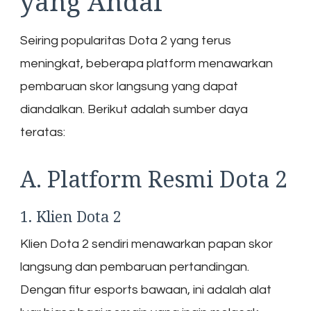
yang Andal
Seiring popularitas Dota 2 yang terus
meningkat, beberapa platform menawarkan
pembaruan skor langsung yang dapat
diandalkan. Berikut adalah sumber daya
teratas:
A. Platform Resmi Dota 2
1. Klien Dota 2
Klien Dota 2 sendiri menawarkan papan skor
langsung dan pembaruan pertandingan.
Dengan fitur esports bawaan, ini adalah alat