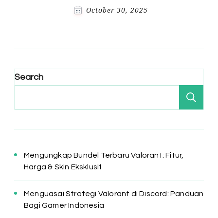
October 30, 2025
Search
Se
Mengungkap Bundel Terbaru Valorant: Fitur,
Harga & Skin Eksklusif
Menguasai Strategi Valorant di Discord: Panduan
Bagi Gamer Indonesia