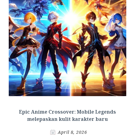
Epic Anime Crossover: Mobile Legends
melepaskan kulit karakter baru
April 8, 2026