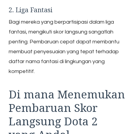
2. Liga Fantasi
Bagi mereka yang berpartisipasi dalam liga
fantasi, mengikuti skor langsung sangatlah
penting. Pembaruan cepat dapat membantu
membuat penyesuaian yang tepat terhadap
daftar nama fantasi di lingkungan yang
kompetitif.
Di mana Menemukan
Pembaruan Skor
Langsung Dota 2