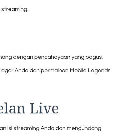
e streaming.
enang dengan pencahayaan yang bagus.
t agar Anda dan permainan Mobile Legends
elan Live
kan isi streaming Anda dan mengundang