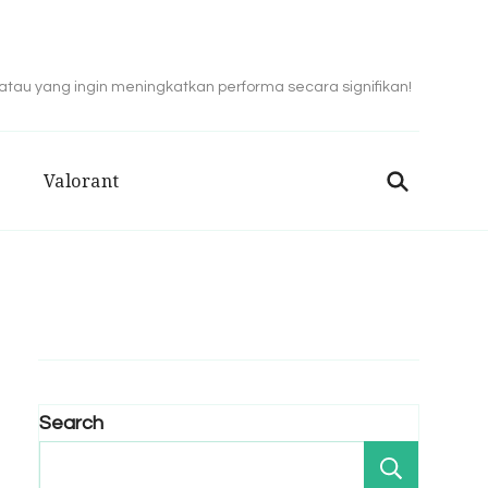
 atau yang ingin meningkatkan performa secara signifikan!
Valorant
Search
Search