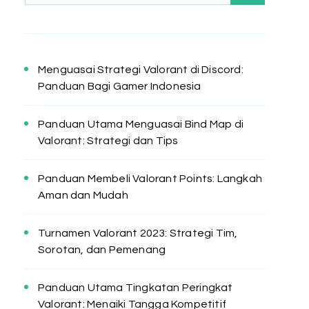
Menguasai Strategi Valorant di Discord:
Panduan Bagi Gamer Indonesia
Panduan Utama Menguasai Bind Map di
Valorant: Strategi dan Tips
Panduan Membeli Valorant Points: Langkah
Aman dan Mudah
Turnamen Valorant 2023: Strategi Tim,
Sorotan, dan Pemenang
Panduan Utama Tingkatan Peringkat
Valorant: Menaiki Tangga Kompetitif