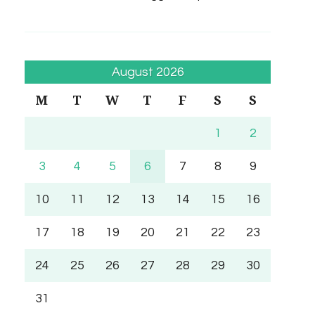
August 2026
M
T
W
T
F
S
S
1
2
3
4
5
6
7
8
9
10
11
12
13
14
15
16
17
18
19
20
21
22
23
24
25
26
27
28
29
30
31