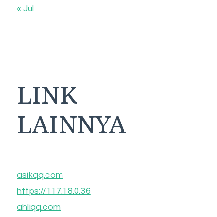
« Jul
LINK
LAINNYA
asikqq.com
https://117.18.0.36
ahliqq.com