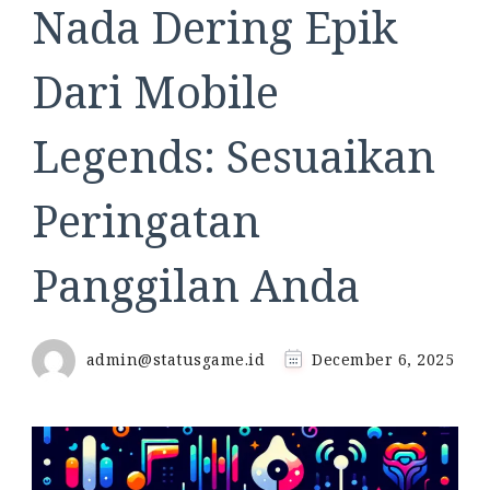
Nada Dering Epik
Dari Mobile
Legends: Sesuaikan
Peringatan
Panggilan Anda
admin@statusgame.id
December 6, 2025