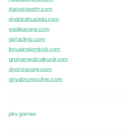
KainaHealth.com
shabirahusada.com
yadikacare.com
astaclinic.com
ibnusinalombok.com
grahamedicalkurdi.com
dyanzacare.com
griyabromoclinic.com
pkv games