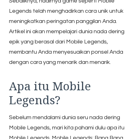
Sebaliknya, hadirnya game seperti Mobile
Legends telah menghadirkan cara unik untuk
meningkatkan peringatan panggilan Anda.
Artikel ini akan mempelajari dunia nada dering
epik yang berasal dari Mobile Legends,
membantu Anda menyesuaikan ponsel Anda
dengan cara yang menarik dan menarik.
Apa itu Mobile
Legends?
Sebelum mendalami dunia seru nada dering
Mobile Legends, mari kita pahami dulu apa itu
Mobile Legends. Mobile Legends: Bang Bang,