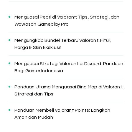
Menguasai Pearl di Valorant: Tips, Strategi, dan
Wawasan Gameplay Pro
Mengungkap Bundel Terbaru Valorant: Fitur,
Harga & Skin Eksklusif
Menguasai Strategi Valorant di Discord: Panduan
Bagi Gamer Indonesia
Panduan Utama Menguasai Bind Map di Valorant:
Strategi dan Tips
Panduan Membeli Valorant Points: Langkah
Aman dan Mudah