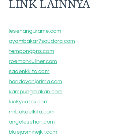
LINK LAINNYA
lesehangurame.com
ayambakar7saudara.com
tempongpns.com
roemahkuliner.com
saoenkkito.com
handayaniprima.com
kampungmakan.com
luckycatck.com
rmbakoelkita.com
angelesehan.com
bluejasminejkt.com