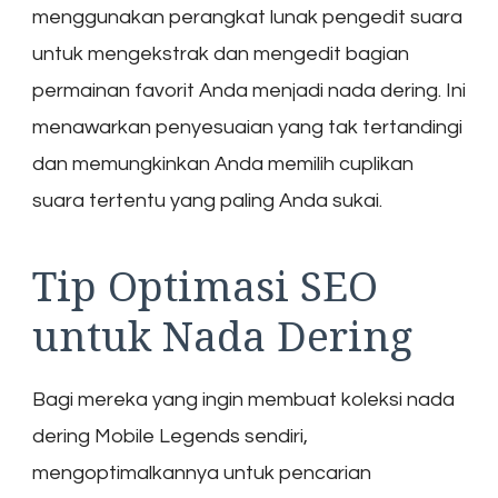
menggunakan perangkat lunak pengedit suara
untuk mengekstrak dan mengedit bagian
permainan favorit Anda menjadi nada dering. Ini
menawarkan penyesuaian yang tak tertandingi
dan memungkinkan Anda memilih cuplikan
suara tertentu yang paling Anda sukai.
Tip Optimasi SEO
untuk Nada Dering
Bagi mereka yang ingin membuat koleksi nada
dering Mobile Legends sendiri,
mengoptimalkannya untuk pencarian