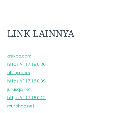
LINK LAINNYA
asikqq.com
https://117.18.0.36
ahliqq.com
https://117.18.0.39
jurusqq.net
https://117.18.0.42
murahqq.net