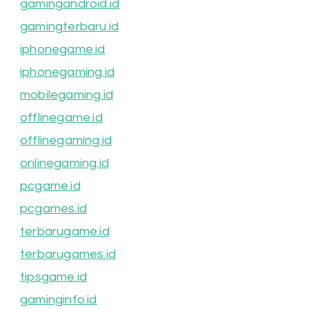
gamingandroid.id
gamingterbaru.id
iphonegame.id
iphonegaming.id
mobilegaming.id
offlinegame.id
offlinegaming.id
onlinegaming.id
pcgame.id
pcgames.id
terbarugame.id
terbarugames.id
tipsgame.id
gaminginfo.id