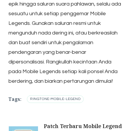
epik hingga saluran suara pahlawan, selalu ada
sesuatu untuk setiap penggemar Mobile
Legends. Gunakan saluran resmi untuk
mengunduh nada dering ini, atau berkreasilah
dan buat sendiri untuk pengalaman
pendengaran yang benar-benar
dipersonalisasi. Rangkullah kecintaan Anda
pada Mobile Legends setiap kali ponsel Anda
berdering, dan biarkan pertarungan dimulai!
Tags:
RINGTONE-MOBILE-LEGEND
Post
Patch Terbaru Mobile Legend