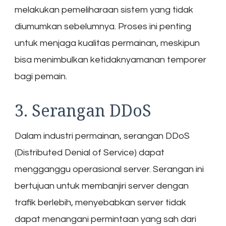
melakukan pemeliharaan sistem yang tidak
diumumkan sebelumnya. Proses ini penting
untuk menjaga kualitas permainan, meskipun
bisa menimbulkan ketidaknyamanan temporer
bagi pemain.
3. Serangan DDoS
Dalam industri permainan, serangan DDoS
(Distributed Denial of Service) dapat
mengganggu operasional server. Serangan ini
bertujuan untuk membanjiri server dengan
trafik berlebih, menyebabkan server tidak
dapat menangani permintaan yang sah dari