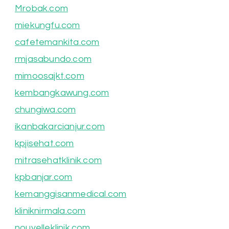
Mrobak.com
miekungfu.com
cafetemankita.com
rmjasabundo.com
mimoosajkt.com
kembangkawung.com
chungiwa.com
ikanbakarcianjur.com
kpjisehat.com
mitrasehatklinik.com
kpbanjar.com
kemanggisanmedical.com
kliniknirmala.com
nouvelleklinik.com