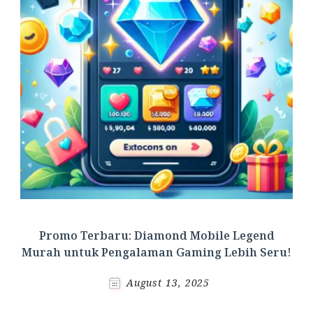
Promo Terbaru: Diamond Mobile Legend
Murah untuk Pengalaman Gaming Lebih Seru!
August 13, 2025