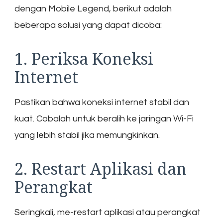
dengan Mobile Legend, berikut adalah
beberapa solusi yang dapat dicoba:
1. Periksa Koneksi
Internet
Pastikan bahwa koneksi internet stabil dan
kuat. Cobalah untuk beralih ke jaringan Wi-Fi
yang lebih stabil jika memungkinkan.
2. Restart Aplikasi dan
Perangkat
Seringkali, me-restart aplikasi atau perangkat