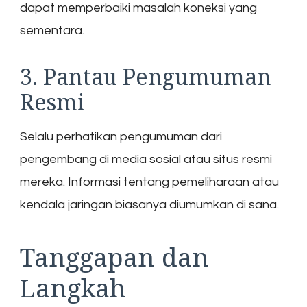
dapat memperbaiki masalah koneksi yang
sementara.
3. Pantau Pengumuman
Resmi
Selalu perhatikan pengumuman dari
pengembang di media sosial atau situs resmi
mereka. Informasi tentang pemeliharaan atau
kendala jaringan biasanya diumumkan di sana.
Tanggapan dan
Langkah