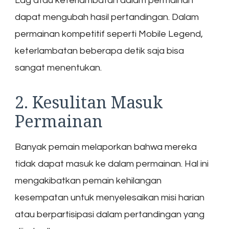
Lag atau keterlambatan dalam permainan
dapat mengubah hasil pertandingan. Dalam
permainan kompetitif seperti Mobile Legend,
keterlambatan beberapa detik saja bisa
sangat menentukan.
2. Kesulitan Masuk
Permainan
Banyak pemain melaporkan bahwa mereka
tidak dapat masuk ke dalam permainan. Hal ini
mengakibatkan pemain kehilangan
kesempatan untuk menyelesaikan misi harian
atau berpartisipasi dalam pertandingan yang