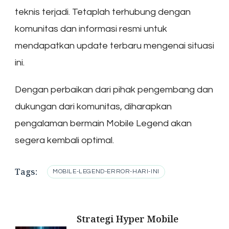
teknis terjadi. Tetaplah terhubung dengan
komunitas dan informasi resmi untuk
mendapatkan update terbaru mengenai situasi
ini.
Dengan perbaikan dari pihak pengembang dan
dukungan dari komunitas, diharapkan
pengalaman bermain Mobile Legend akan
segera kembali optimal.
Tags:
MOBILE-LEGEND-ERROR-HARI-INI
Post
Strategi Hyper Mobile