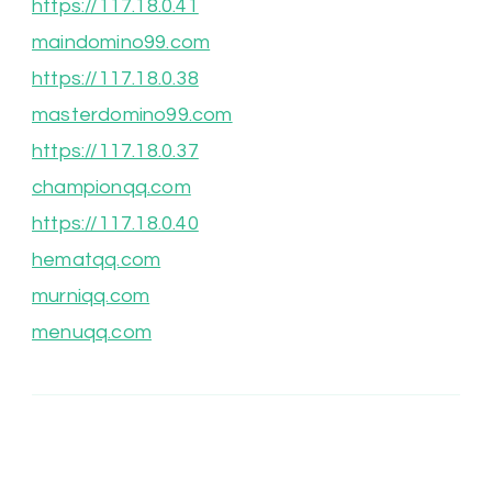
https://117.18.0.41
maindomino99.com
https://117.18.0.38
masterdomino99.com
https://117.18.0.37
championqq.com
https://117.18.0.40
hematqq.com
murniqq.com
menuqq.com