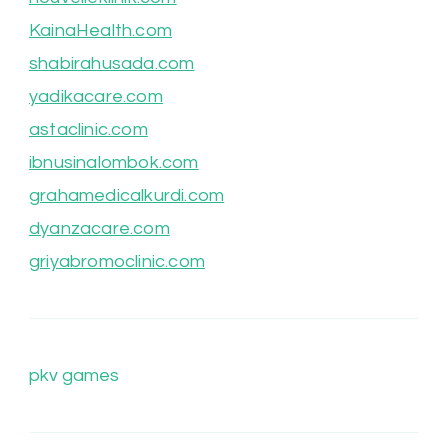
KainaHealth.com
shabirahusada.com
yadikacare.com
astaclinic.com
ibnusinalombok.com
grahamedicalkurdi.com
dyanzacare.com
griyabromoclinic.com
pkv games