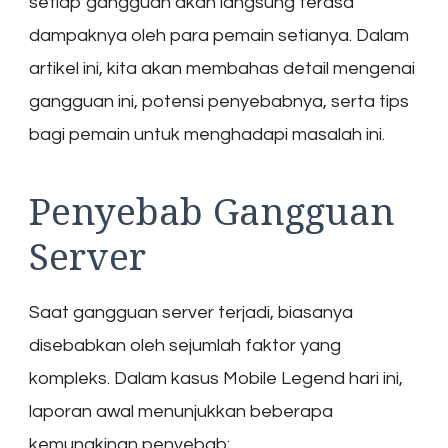
setiap gangguan akan langsung terasa
dampaknya oleh para pemain setianya. Dalam
artikel ini, kita akan membahas detail mengenai
gangguan ini, potensi penyebabnya, serta tips
bagi pemain untuk menghadapi masalah ini.
Penyebab Gangguan
Server
Saat gangguan server terjadi, biasanya
disebabkan oleh sejumlah faktor yang
kompleks. Dalam kasus Mobile Legend hari ini,
laporan awal menunjukkan beberapa
kemungkinan penyebab: