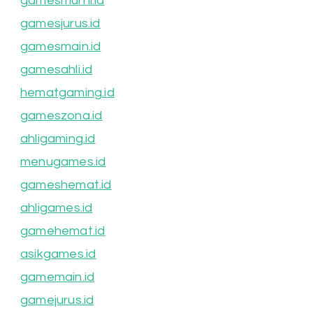
gamesmurni.id
gamesjurus.id
gamesmain.id
gamesahli.id
hematgaming.id
gameszona.id
ahligaming.id
menugames.id
gameshemat.id
ahligames.id
gamehemat.id
asikgames.id
gamemain.id
gamejurus.id