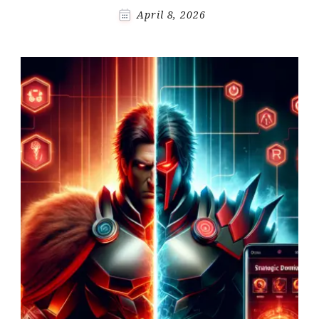
April 8, 2026