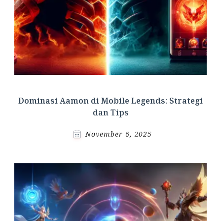
Dominasi Aamon di Mobile Legends: Strategi
dan Tips
November 6, 2025