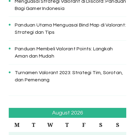
Menguasai Strategi Valorant di Discord: Panduan
Bagi Gamer Indonesia
Panduan Utama Menguasai Bind Map di Valorant:
Strategi dan Tips
Panduan Membeli Valorant Points: Langkah
Aman dan Mudah
Turnamen Valorant 2023: Strategi Tim, Sorotan,
dan Pemenang
August 2026
M
T
W
T
F
S
S