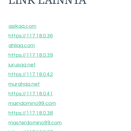
asikqq.com
https://117.18.0.36
ahliqq.com
https://117.18.0.39
jurusqq.net
https://117.18.0.42
murahqq.net
https://117.18.0.41
maindomino99.com
https://117.18.0.38
masterdomino99.com