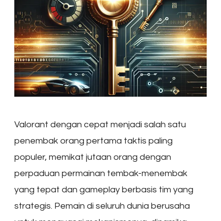
Valorant dengan cepat menjadi salah satu
penembak orang pertama taktis paling
populer, memikat jutaan orang dengan
perpaduan permainan tembak-menembak
yang tepat dan gameplay berbasis tim yang
strategis. Pemain di seluruh dunia berusaha