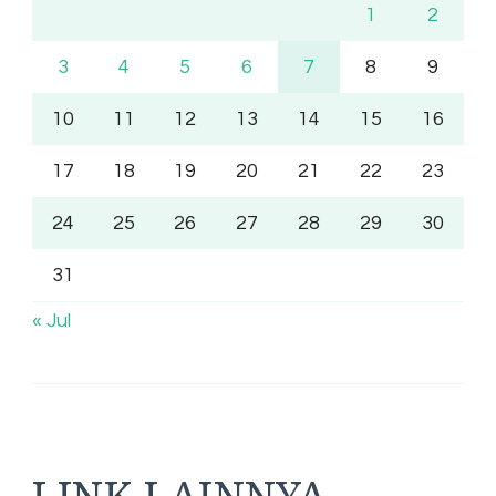
1
2
3
4
5
6
7
8
9
10
11
12
13
14
15
16
17
18
19
20
21
22
23
24
25
26
27
28
29
30
31
« Jul
LINK LAINNYA