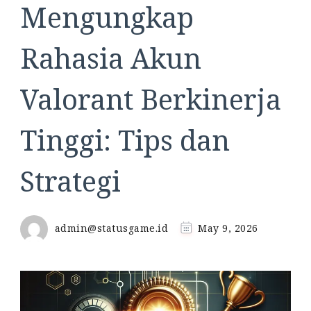
Mengungkap
Rahasia Akun
Valorant Berkinerja
Tinggi: Tips dan
Strategi
admin@statusgame.id
May 9, 2026