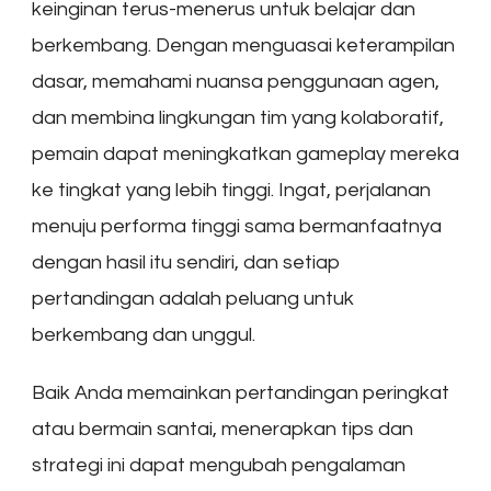
keinginan terus-menerus untuk belajar dan
berkembang. Dengan menguasai keterampilan
dasar, memahami nuansa penggunaan agen,
dan membina lingkungan tim yang kolaboratif,
pemain dapat meningkatkan gameplay mereka
ke tingkat yang lebih tinggi. Ingat, perjalanan
menuju performa tinggi sama bermanfaatnya
dengan hasil itu sendiri, dan setiap
pertandingan adalah peluang untuk
berkembang dan unggul.
Baik Anda memainkan pertandingan peringkat
atau bermain santai, menerapkan tips dan
strategi ini dapat mengubah pengalaman