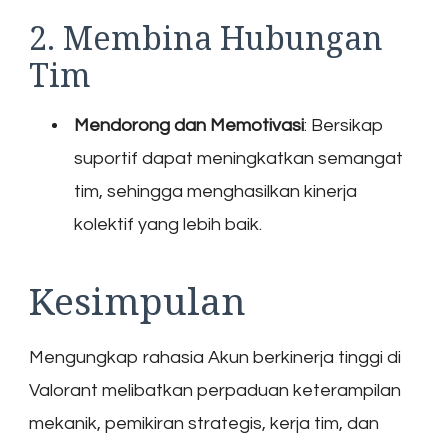
2. Membina Hubungan
Tim
Mendorong dan Memotivasi
: Bersikap
suportif dapat meningkatkan semangat
tim, sehingga menghasilkan kinerja
kolektif yang lebih baik.
Kesimpulan
Mengungkap rahasia Akun berkinerja tinggi di
Valorant melibatkan perpaduan keterampilan
mekanik, pemikiran strategis, kerja tim, dan