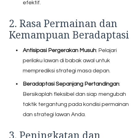
efektif.
2. Rasa Permainan dan
Kemampuan Beradaptasi
Antisipasi Pergerakan Musuh
: Pelajari
perilaku lawan di babak awal untuk
memprediksi strategi masa depan.
Beradaptasi Sepanjang Pertandingan
:
Bersikaplah fleksibel dan siap mengubah
taktik tergantung pada kondisi permainan
dan strategi lawan Anda.
3. Peningkatan dan