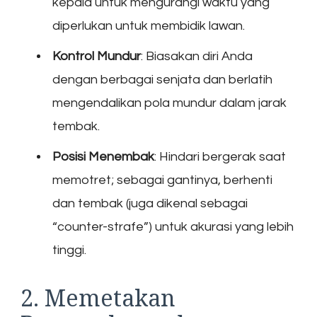
kepala untuk mengurangi waktu yang
diperlukan untuk membidik lawan.
Kontrol Mundur
: Biasakan diri Anda
dengan berbagai senjata dan berlatih
mengendalikan pola mundur dalam jarak
tembak.
Posisi Menembak
: Hindari bergerak saat
memotret; sebagai gantinya, berhenti
dan tembak (juga dikenal sebagai
“counter-strafe”) untuk akurasi yang lebih
tinggi.
2. Memetakan