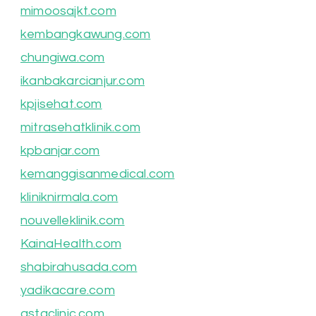
mimoosajkt.com
kembangkawung.com
chungiwa.com
ikanbakarcianjur.com
kpjisehat.com
mitrasehatklinik.com
kpbanjar.com
kemanggisanmedical.com
kliniknirmala.com
nouvelleklinik.com
KainaHealth.com
shabirahusada.com
yadikacare.com
astaclinic.com