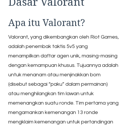
Dasar Valorant
Apa itu Valorant?
Valorant, yang dikembangkan oleh Riot Games,
adalah penembak taktis 5v5 yang
menampilkan daftar agen unik, masing-masing
dengan kemampuan khusus. Tujuannya adalah
untuk menanam atau menjinakkan bom
(disebut sebagai “paku” dalam permainan)
atau menghilangkan tim lawan untuk
memenangkan suatu ronde. Tim pertama yang
mengamankan kemenangan 13 ronde
mengklaim kemenangan untuk pertandingan