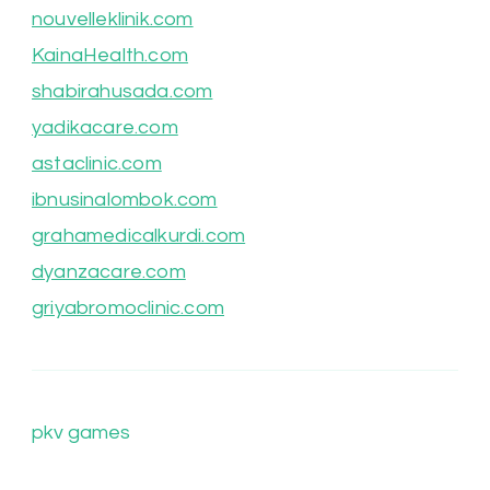
nouvelleklinik.com
KainaHealth.com
shabirahusada.com
yadikacare.com
astaclinic.com
ibnusinalombok.com
grahamedicalkurdi.com
dyanzacare.com
griyabromoclinic.com
pkv games