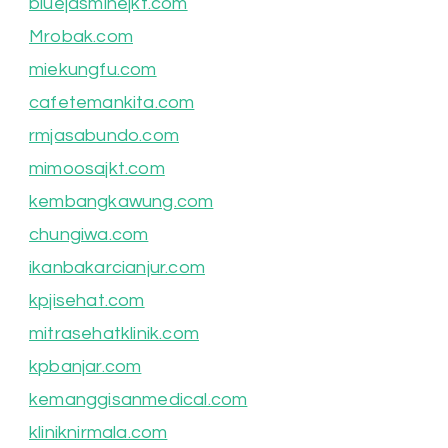
bluejasminejkt.com
Mrobak.com
miekungfu.com
cafetemankita.com
rmjasabundo.com
mimoosajkt.com
kembangkawung.com
chungiwa.com
ikanbakarcianjur.com
kpjisehat.com
mitrasehatklinik.com
kpbanjar.com
kemanggisanmedical.com
kliniknirmala.com