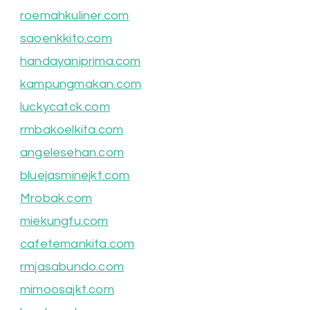
roemahkuliner.com
saoenkkito.com
handayaniprima.com
kampungmakan.com
luckycatck.com
rmbakoelkita.com
angelesehan.com
bluejasminejkt.com
Mrobak.com
miekungfu.com
cafetemankita.com
rmjasabundo.com
mimoosajkt.com