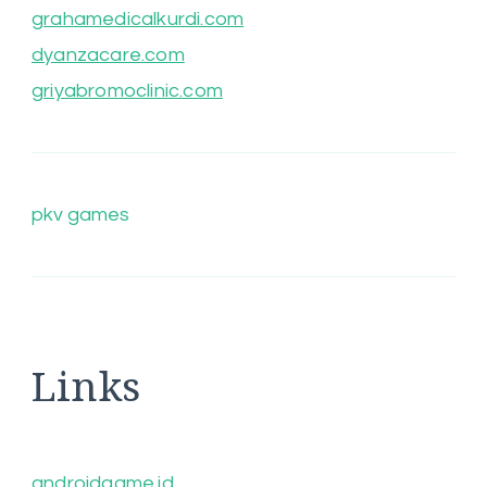
grahamedicalkurdi.com
dyanzacare.com
griyabromoclinic.com
pkv games
Links
androidgame.id