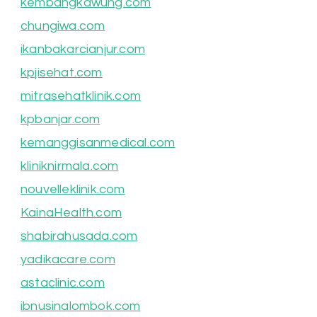
kembangkawung.com
chungiwa.com
ikanbakarcianjur.com
kpjisehat.com
mitrasehatklinik.com
kpbanjar.com
kemanggisanmedical.com
kliniknirmala.com
nouvelleklinik.com
KainaHealth.com
shabirahusada.com
yadikacare.com
astaclinic.com
ibnusinalombok.com