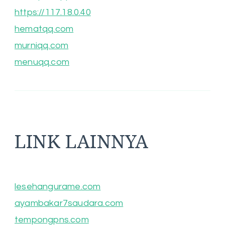
https://117.18.0.40
hematqq.com
murniqq.com
menuqq.com
LINK LAINNYA
lesehangurame.com
ayambakar7saudara.com
tempongpns.com