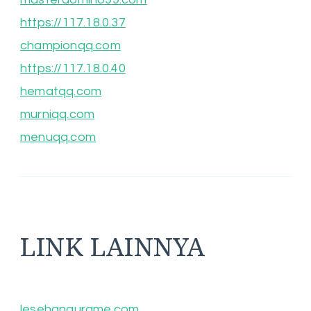
https://117.18.0.37
championqq.com
https://117.18.0.40
hematqq.com
murniqq.com
menuqq.com
LINK LAINNYA
lesehangurame.com