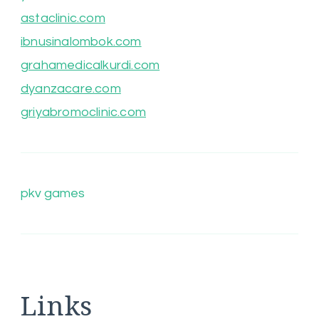
astaclinic.com
ibnusinalombok.com
grahamedicalkurdi.com
dyanzacare.com
griyabromoclinic.com
pkv games
Links