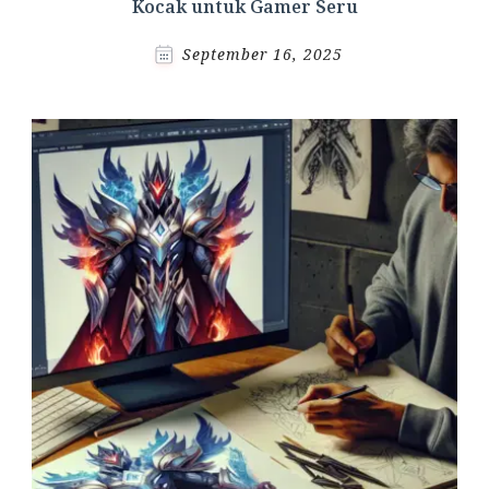
Kocak untuk Gamer Seru
September 16, 2025