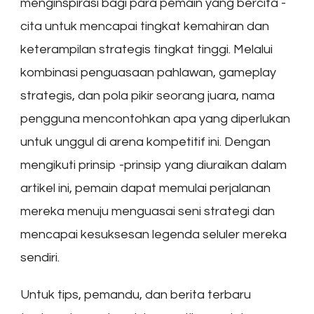
menginspirasi bagi para pemain yang bercita -
cita untuk mencapai tingkat kemahiran dan
keterampilan strategis tingkat tinggi. Melalui
kombinasi penguasaan pahlawan, gameplay
strategis, dan pola pikir seorang juara, nama
pengguna mencontohkan apa yang diperlukan
untuk unggul di arena kompetitif ini. Dengan
mengikuti prinsip -prinsip yang diuraikan dalam
artikel ini, pemain dapat memulai perjalanan
mereka menuju menguasai seni strategi dan
mencapai kesuksesan legenda seluler mereka
sendiri.
Untuk tips, pemandu, dan berita terbaru