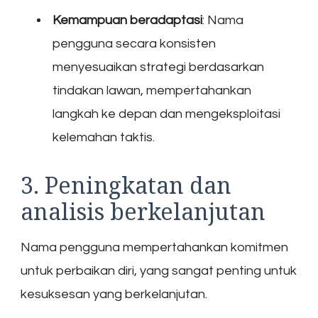
Kemampuan beradaptasi
: Nama
pengguna secara konsisten
menyesuaikan strategi berdasarkan
tindakan lawan, mempertahankan
langkah ke depan dan mengeksploitasi
kelemahan taktis.
3. Peningkatan dan
analisis berkelanjutan
Nama pengguna mempertahankan komitmen
untuk perbaikan diri, yang sangat penting untuk
kesuksesan yang berkelanjutan.