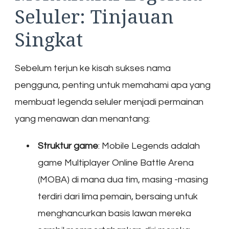
Seluler: Tinjauan
Singkat
Sebelum terjun ke kisah sukses nama
pengguna, penting untuk memahami apa yang
membuat legenda seluler menjadi permainan
yang menawan dan menantang:
Struktur game
: Mobile Legends adalah
game Multiplayer Online Battle Arena
(MOBA) di mana dua tim, masing -masing
terdiri dari lima pemain, bersaing untuk
menghancurkan basis lawan mereka