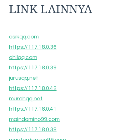
LINK LAINNYA
asikqq.com
https://117.18.0.36
ahliqq.com
https://117.18.0.39
jurusqq.net
https://117.18.0.42
murahqq.net
https://117.18.0.41
maindomino99.com
https://117.18.0.38
masterdomino99.com