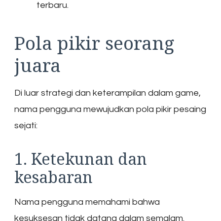
terbaru.
Pola pikir seorang
juara
Di luar strategi dan keterampilan dalam game,
nama pengguna mewujudkan pola pikir pesaing
sejati:
1. Ketekunan dan
kesabaran
Nama pengguna memahami bahwa
kesuksesan tidak datang dalam semalam.