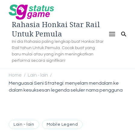
Rahasia Honkai Star Rail
Untuk Pemula
Ini dia Rahasia paling lengkap buat Honkai Star
Rail tahun Untuk Pemula. Cocok buat yang
baru mulai atau yang ingin meningkatkan
performa secara signifikan!
Home
Lain - lain
/
/
Menguasai Seni Strategi: menyelam mendalam ke
dalam kesuksesan legenda seluler nama pengguna
Lain - lain
Mobile Legend