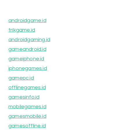
androidgame.id
trikgame.id
androidgaming.id
gameandroid.id
gameiphone.id
iphonegames.id
gamepc.id
offlinegames.id
gamesinfo.id
mobilegames.id
gamesmobile.id
gamesoffline.id