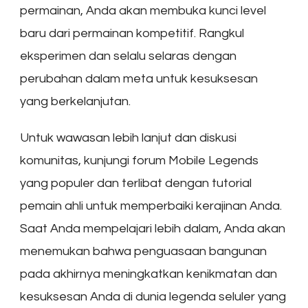
permainan, Anda akan membuka kunci level
baru dari permainan kompetitif. Rangkul
eksperimen dan selalu selaras dengan
perubahan dalam meta untuk kesuksesan
yang berkelanjutan.
Untuk wawasan lebih lanjut dan diskusi
komunitas, kunjungi forum Mobile Legends
yang populer dan terlibat dengan tutorial
pemain ahli untuk memperbaiki kerajinan Anda.
Saat Anda mempelajari lebih dalam, Anda akan
menemukan bahwa penguasaan bangunan
pada akhirnya meningkatkan kenikmatan dan
kesuksesan Anda di dunia legenda seluler yang