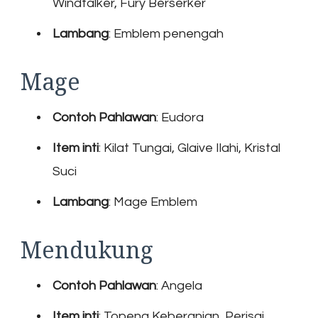
Windtalker, Fury Berserker
Lambang
: Emblem penengah
Mage
Contoh Pahlawan
: Eudora
Item inti
: Kilat Tungai, Glaive Ilahi, Kristal
Suci
Lambang
: Mage Emblem
Mendukung
Contoh Pahlawan
: Angela
Item inti
: Topeng Keberanian, Perisai