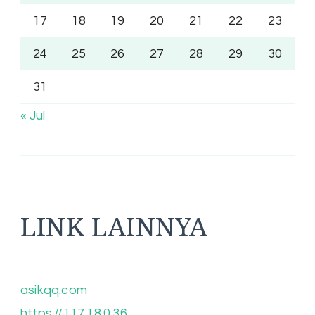
17
18
19
20
21
22
23
24
25
26
27
28
29
30
31
« Jul
LINK LAINNYA
asikqq.com
https://117.18.0.36