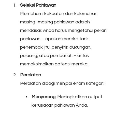
Seleksi Pahlawan
Memahami kekuatan dan kelemahan
masing -masing pahlawan adalah
mendasar. Anda harus mengetahui peran
pahlawan – apakah mereka tank,
penembak jitu, penyihir, dukungan,
pejuang, atau pembunuh – untuk
memaksimalkan potensi mereka.
Peralatan
Peralatan dibagi menjadi enam kategori:
Menyerang
: Meningkatkan output
kerusakan pahlawan Anda.