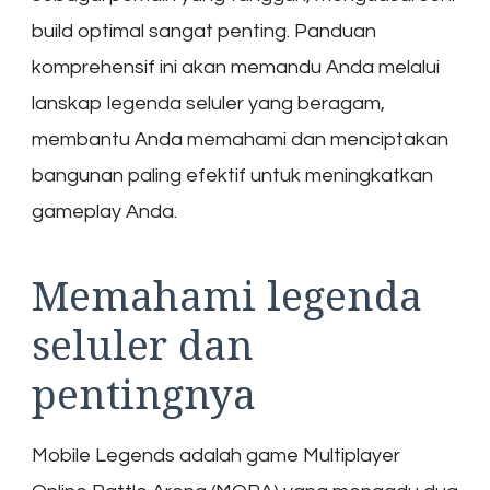
build optimal sangat penting. Panduan
komprehensif ini akan memandu Anda melalui
lanskap legenda seluler yang beragam,
membantu Anda memahami dan menciptakan
bangunan paling efektif untuk meningkatkan
gameplay Anda.
Memahami legenda
seluler dan
pentingnya
Mobile Legends adalah game Multiplayer