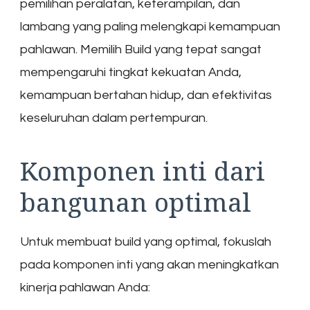
pemilihan peralatan, keterampilan, dan
lambang yang paling melengkapi kemampuan
pahlawan. Memilih Build yang tepat sangat
mempengaruhi tingkat kekuatan Anda,
kemampuan bertahan hidup, dan efektivitas
keseluruhan dalam pertempuran.
Komponen inti dari
bangunan optimal
Untuk membuat build yang optimal, fokuslah
pada komponen inti yang akan meningkatkan
kinerja pahlawan Anda: