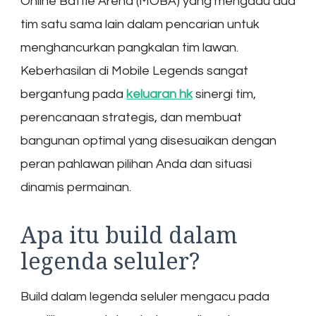
Online Battle Arena (MOBA) yang mengadu dua
tim satu sama lain dalam pencarian untuk
menghancurkan pangkalan tim lawan.
Keberhasilan di Mobile Legends sangat
bergantung pada
keluaran hk
sinergi tim,
perencanaan strategis, dan membuat
bangunan optimal yang disesuaikan dengan
peran pahlawan pilihan Anda dan situasi
dinamis permainan.
Apa itu build dalam
legenda seluler?
Build dalam legenda seluler mengacu pada