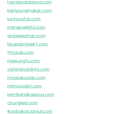
handayaniprima.com
kampungmakan.com
luckycatck.com
rmbakoelkita.com
angelesehan.com
bluejasminejkt.com
Mrobak.com
miekungfu.com
cafetemankita.com
rmjasabundo.com
mimoosajkt.com
kembangkawung.com
chungiwa.com
ikanbakarcianjur.com