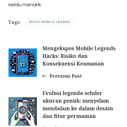
selalu menarik.
Tags:
BUILD-MOBILE-LEGEND
Post
Mengekspos Mobile Legends
Hacks: Risiko dan
Navigation
Konsekuensi Keamanan
Previous Post
Evolusi legenda seluler
ukuran penuh: menyelam
mendalam ke dalam desain
dan fitur permainan