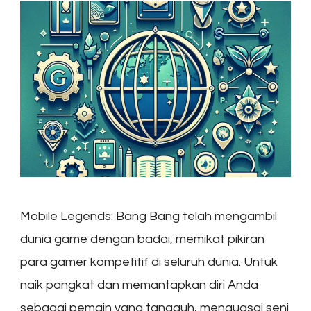
Mobile Legends: Bang Bang telah mengambil
dunia game dengan badai, memikat pikiran
para gamer kompetitif di seluruh dunia. Untuk
naik pangkat dan memantapkan diri Anda
sebagai pemain yang tangguh, menguasai seni