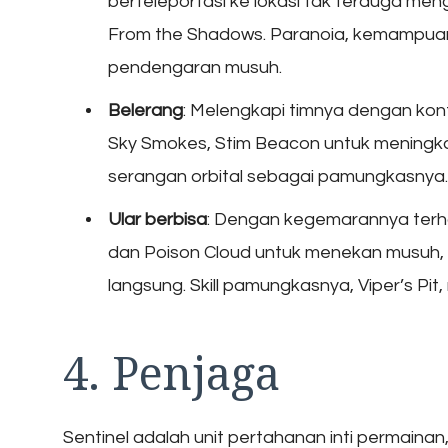
berteleportasi ke lokasi tak terduga 
From the Shadows. Paranoia, kemampuan l
pendengaran musuh.
Belerang
: Melengkapi timnya dengan ko
Sky Smokes, Stim Beacon untuk meningka
serangan orbital sebagai pamungkasnya.
Ular berbisa
: Dengan kegemarannya terh
dan Poison Cloud untuk menekan musuh
langsung. Skill pamungkasnya, Viper’s Pi
4. Penjaga
Sentinel adalah unit pertahanan inti permai