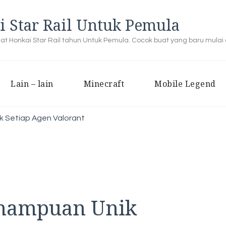
i Star Rail Untuk Pemula
buat Honkai Star Rail tahun Untuk Pemula. Cocok buat yang baru mulai
Lain – lain
Minecraft
Mobile Legend
 Setiap Agen Valorant
mampuan Unik