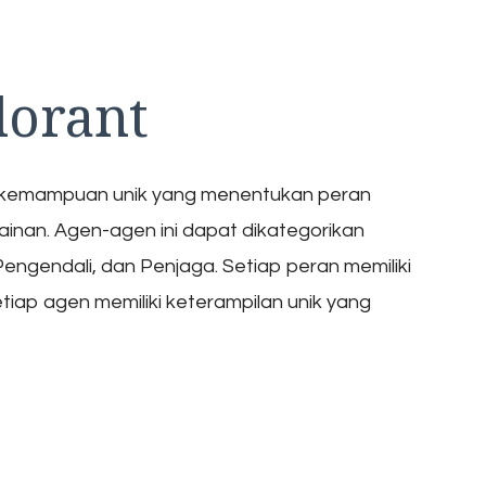
lorant
n kemampuan unik yang menentukan peran
inan. Agen-agen ini dapat dikategorikan
 Pengendali, dan Penjaga. Setiap peran memiliki
etiap agen memiliki keterampilan unik yang