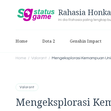
Rahasia Honka
Ini dia Rahasia paling lengkap 
Home
Dota 2
Genshin Impact
Home
Valorant
Mengeksplorasi Kemampuan Unik
/
/
Valorant
Mengeksplorasi Ke