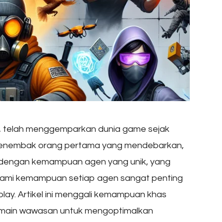
s, telah menggemparkan dunia game sejak
 penembak orang pertama yang mendebarkan,
s dengan kemampuan agen yang unik, yang
ami kemampuan setiap agen sangat penting
lay. Artikel ini menggali kemampuan khas
emain wawasan untuk mengoptimalkan