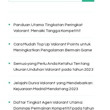
Panduan Utama Tingkatan Peringkat
Valorant: Menaiki Tangga Kompetitif
Cara Mudah Top Up Valorant Points untuk
Meningkatkan Pengalaman Bermain Game
Semua yang Perlu Anda Ketahui Tentang
Ukuran Unduhan Valorant pada tahun 2023
Jelajahi Dunia Valorant yang Mendebarkan:
Kejuaraan Madrid Mendatang 2023
Daftar Tingkat Agen Valorant Utama:
Dominasi Permainan Kompetitif pada tahun