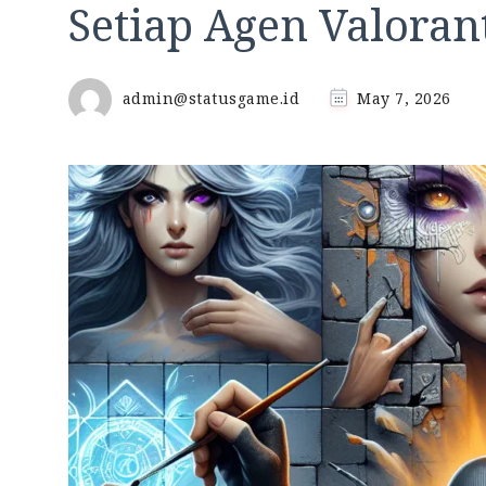
Setiap Agen Valoran
admin@statusgame.id
May 7, 2026