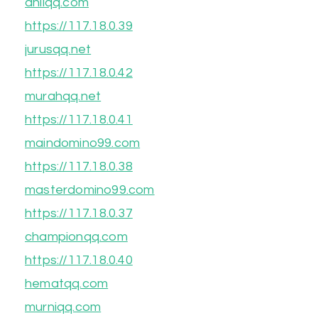
ahliqq.com
https://117.18.0.39
jurusqq.net
https://117.18.0.42
murahqq.net
https://117.18.0.41
maindomino99.com
https://117.18.0.38
masterdomino99.com
https://117.18.0.37
championqq.com
https://117.18.0.40
hematqq.com
murniqq.com