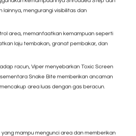
menggunakan kemampuannya Shrouded Step dan
ainnya, mengurangi visibilitas dan
ntrol area, memanfaatkan kemampuan seperti
tkan laju tembakan, granat pembakar, dan
adap racun, Viper menyebarkan Toxic Screen
, sementara Snake Bite memberikan ancaman
t, mencakup area luas dengan gas beracun.
nan, yang mampu mengunci area dan memberikan