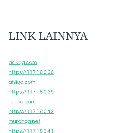
LINK LAINNYA
asikqq.com
https://117.18.0.36
ahliqq.com
https://117.18.0.39
jurusqq.net
https://117.18.0.42
murahqq.net
https://117.18.0.41