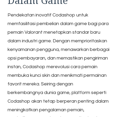
Dalam Game
Pendekatan inovatif Codashop untuk
memfasilitasi pembelian dalam game bagi para
pemain Valorant menetapkan standar baru
dalam industri game. Dengan memprioritaskan
kenyamanan pengguna, menawarkan berbagai
opsi pembayaran, dan memastikan pengiriman
instan, Codashop merevolusi cara pemain
membuka kunci skin dan menikmati permainan
favorit mereka. Seiring dengan
berkembangnya dunia game, platform seperti
Codashop akan tetap berperan penting dalam
meningkatkan pengalaman pemain,