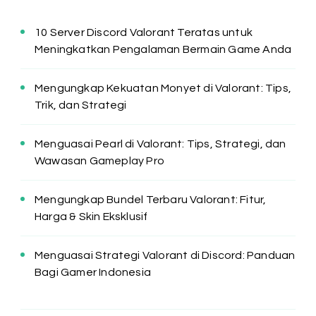
10 Server Discord Valorant Teratas untuk
Meningkatkan Pengalaman Bermain Game Anda
Mengungkap Kekuatan Monyet di Valorant: Tips,
Trik, dan Strategi
Menguasai Pearl di Valorant: Tips, Strategi, dan
Wawasan Gameplay Pro
Mengungkap Bundel Terbaru Valorant: Fitur,
Harga & Skin Eksklusif
Menguasai Strategi Valorant di Discord: Panduan
Bagi Gamer Indonesia