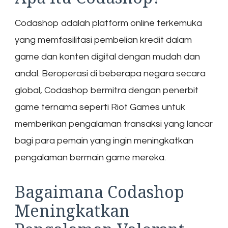
Codashop adalah platform online terkemuka
yang memfasilitasi pembelian kredit dalam
game dan konten digital dengan mudah dan
andal. Beroperasi di beberapa negara secara
global, Codashop bermitra dengan penerbit
game ternama seperti Riot Games untuk
memberikan pengalaman transaksi yang lancar
bagi para pemain yang ingin meningkatkan
pengalaman bermain game mereka.
Bagaimana Codashop
Meningkatkan