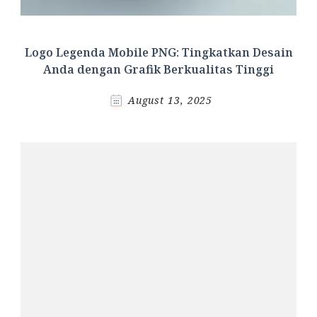
Logo Legenda Mobile PNG: Tingkatkan Desain
Anda dengan Grafik Berkualitas Tinggi
August 13, 2025