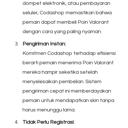
dompet elektronik, atau pembayaran
seluler, Codashop memastikan bahwa
pemain dapat membeli Poin Valorant
dengan cara yang paling nyaman.
Pengiriman Instan:
Komitmen Codashop terhadap efisiensi
berarti pemain menerima Poin Valorant
mereka hampir seketika setelah
menyelesaikan pembelian. Sistem
pengiriman cepat ini memberdayakan
pemain untuk mendapatkan skin tanpa
harus menunggu lama.
Tidak Perlu Registrasi: