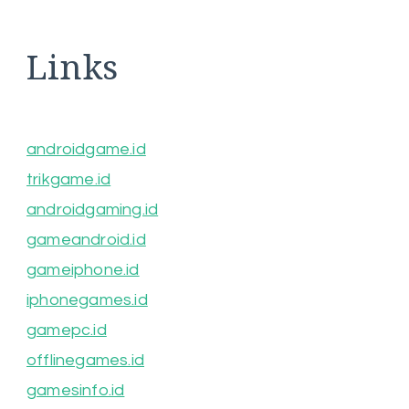
Links
androidgame.id
trikgame.id
androidgaming.id
gameandroid.id
gameiphone.id
iphonegames.id
gamepc.id
offlinegames.id
gamesinfo.id