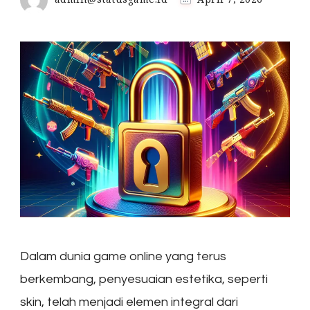
Dalam dunia game online yang terus
berkembang, penyesuaian estetika, seperti
skin, telah menjadi elemen integral dari