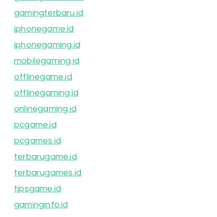
gamingterbaru.id
iphonegame.id
iphonegaming.id
mobilegaming.id
offlinegame.id
offlinegaming.id
onlinegaming.id
pcgame.id
pcgames.id
terbarugame.id
terbarugames.id
tipsgame.id
gaminginfo.id