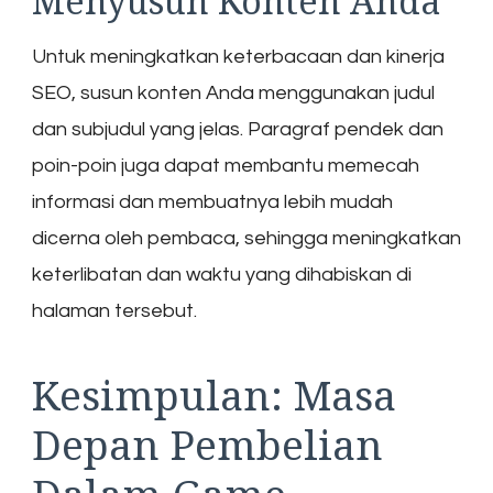
Menyusun Konten Anda
Untuk meningkatkan keterbacaan dan kinerja
SEO, susun konten Anda menggunakan judul
dan subjudul yang jelas. Paragraf pendek dan
poin-poin juga dapat membantu memecah
informasi dan membuatnya lebih mudah
dicerna oleh pembaca, sehingga meningkatkan
keterlibatan dan waktu yang dihabiskan di
halaman tersebut.
Kesimpulan: Masa
Depan Pembelian