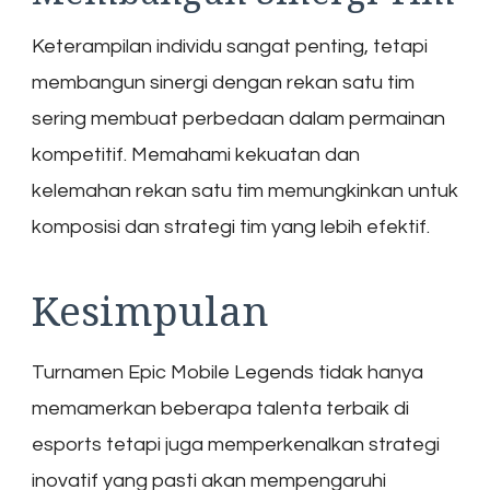
Keterampilan individu sangat penting, tetapi
membangun sinergi dengan rekan satu tim
sering membuat perbedaan dalam permainan
kompetitif. Memahami kekuatan dan
kelemahan rekan satu tim memungkinkan untuk
komposisi dan strategi tim yang lebih efektif.
Kesimpulan
Turnamen Epic Mobile Legends tidak hanya
memamerkan beberapa talenta terbaik di
esports tetapi juga memperkenalkan strategi
inovatif yang pasti akan mempengaruhi