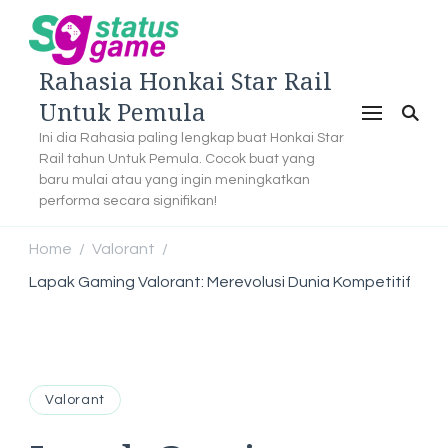
Rahasia Honkai Star Rail
Untuk Pemula
Ini dia Rahasia paling lengkap buat Honkai Star
Rail tahun Untuk Pemula. Cocok buat yang
baru mulai atau yang ingin meningkatkan
performa secara signifikan!
Home
Valorant
/
/
Lapak Gaming Valorant: Merevolusi Dunia Kompetitif
Valorant