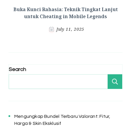
Buka Kunci Rahasia: Teknik Tingkat Lanjut
untuk Cheating in Mobile Legends
July 11, 2025
Search
Se
Mengungkap Bundel Terbaru Valorant: Fitur,
Harga & Skin Eksklusif