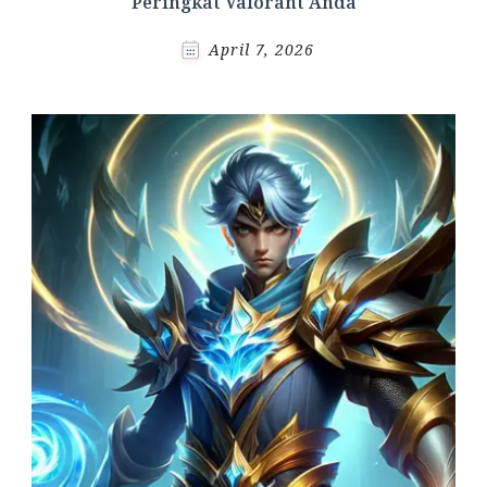
Peringkat Valorant Anda
April 7, 2026