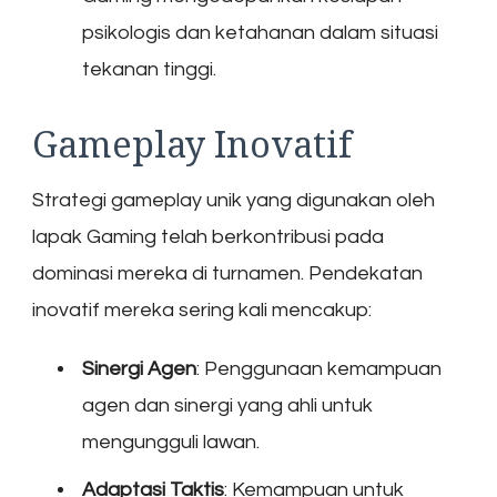
psikologis dan ketahanan dalam situasi
tekanan tinggi.
Gameplay Inovatif
Strategi gameplay unik yang digunakan oleh
lapak Gaming telah berkontribusi pada
dominasi mereka di turnamen. Pendekatan
inovatif mereka sering kali mencakup:
Sinergi Agen
: Penggunaan kemampuan
agen dan sinergi yang ahli untuk
mengungguli lawan.
Adaptasi Taktis
: Kemampuan untuk