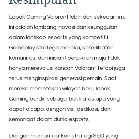
Lapak Gaming Valorant lebih dari sekedar tim;
ini adalah lambang inovasi dan keunggulan
dalam lanskap esports yang kompetitif.
Gameplay strategis mereka, keterlibatan
komunitas, dan inisiatif berpikiran maju tidak
hanya merevolusi kancah Valorant tetapi juga
terus menginspirasi generasi pemain. Saat
mereka memetakan wilayah baru, lapak
Gaming berdiri sebagai bukti atas apa yang
dapat dicapai dengan visi, dedikasi, dan
semangat dalam dunia esports.
Dengan memanfaatkan strategi SEO yang