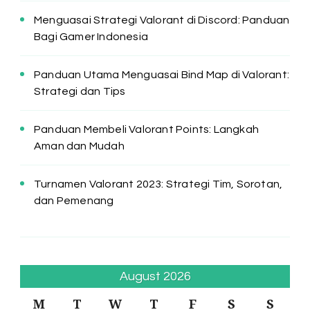
Menguasai Strategi Valorant di Discord: Panduan
Bagi Gamer Indonesia
Panduan Utama Menguasai Bind Map di Valorant:
Strategi dan Tips
Panduan Membeli Valorant Points: Langkah
Aman dan Mudah
Turnamen Valorant 2023: Strategi Tim, Sorotan,
dan Pemenang
August 2026
M
T
W
T
F
S
S