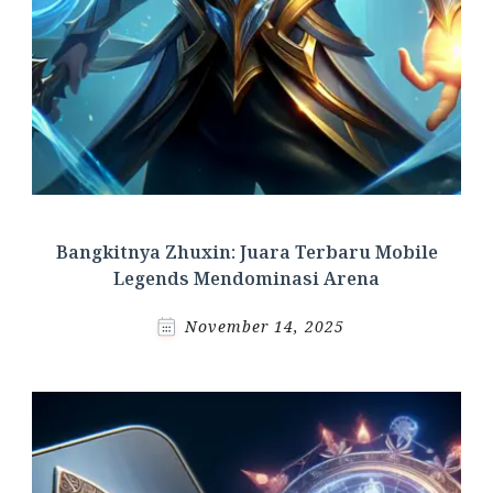
Bangkitnya Zhuxin: Juara Terbaru Mobile
Legends Mendominasi Arena
November 14, 2025