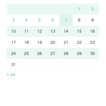
1
2
3
4
5
6
7
8
9
10
11
12
13
14
15
16
17
18
19
20
21
22
23
24
25
26
27
28
29
30
31
« Jul