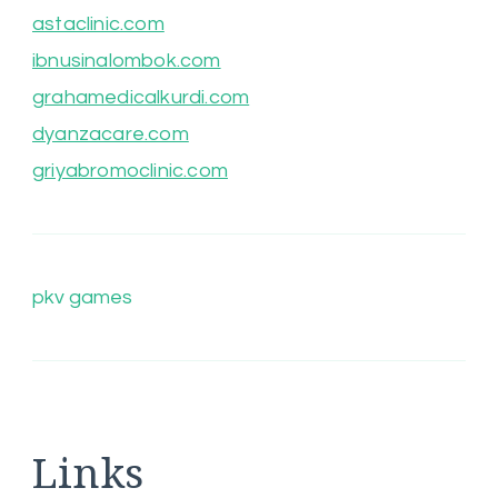
astaclinic.com
ibnusinalombok.com
grahamedicalkurdi.com
dyanzacare.com
griyabromoclinic.com
pkv games
Links