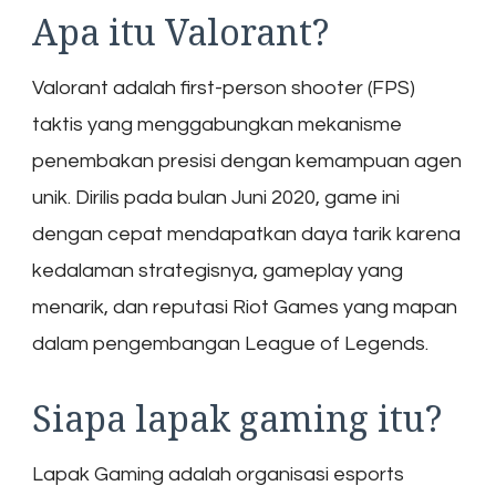
Apa itu Valorant?
Valorant adalah first-person shooter (FPS)
taktis yang menggabungkan mekanisme
penembakan presisi dengan kemampuan agen
unik. Dirilis pada bulan Juni 2020, game ini
dengan cepat mendapatkan daya tarik karena
kedalaman strategisnya, gameplay yang
menarik, dan reputasi Riot Games yang mapan
dalam pengembangan League of Legends.
Siapa lapak gaming itu?
Lapak Gaming adalah organisasi esports