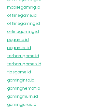
mobilegaming.id
offlinegame.id
offlinegaming.id
onlinegaming.id
pcgame.id
pcgames.id
terbarugame.id
terbarugames.id
tipsgame.id
gaminginfo.id
gaminghemat.id
gamingmurni.id
gamingjurus.id