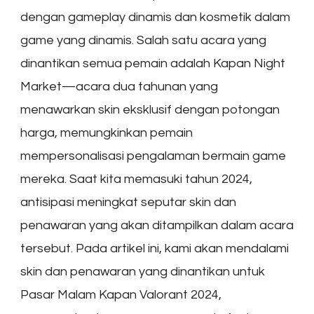
dengan gameplay dinamis dan kosmetik dalam
game yang dinamis. Salah satu acara yang
dinantikan semua pemain adalah Kapan Night
Market—acara dua tahunan yang
menawarkan skin eksklusif dengan potongan
harga, memungkinkan pemain
mempersonalisasi pengalaman bermain game
mereka. Saat kita memasuki tahun 2024,
antisipasi meningkat seputar skin dan
penawaran yang akan ditampilkan dalam acara
tersebut. Pada artikel ini, kami akan mendalami
skin dan penawaran yang dinantikan untuk
Pasar Malam Kapan Valorant 2024,