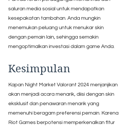
saluran media sosial untuk mendapatkan
kesepakatan tambahan. Anda mungkin
menemukan peluang untuk menukar skin
dengan pemain lain, sehingga semakin
mengoptimalkan investasi dalam game Anda.
Kesimpulan
Kapan Night Market Valorant 2024 menjanjikan
akan menjadi acara menarik, diisi dengan skin
eksklusif dan penawaran menarik yang
memenuhi beragam preferensi pemain. Karena
Riot Games berpotensi memperkenalkan fitur