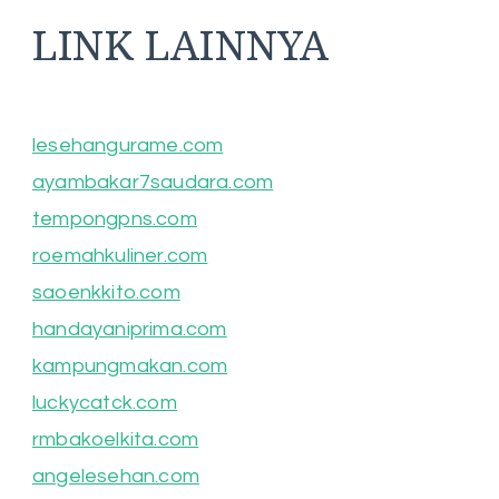
LINK LAINNYA
lesehangurame.com
ayambakar7saudara.com
tempongpns.com
roemahkuliner.com
saoenkkito.com
handayaniprima.com
kampungmakan.com
luckycatck.com
rmbakoelkita.com
angelesehan.com