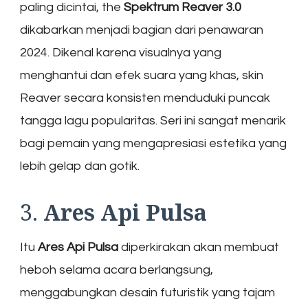
paling dicintai, the
Spektrum Reaver 3.0
dikabarkan menjadi bagian dari penawaran
2024. Dikenal karena visualnya yang
menghantui dan efek suara yang khas, skin
Reaver secara konsisten menduduki puncak
tangga lagu popularitas. Seri ini sangat menarik
bagi pemain yang mengapresiasi estetika yang
lebih gelap dan gotik.
3.
Ares Api Pulsa
Itu
Ares Api Pulsa
diperkirakan akan membuat
heboh selama acara berlangsung,
menggabungkan desain futuristik yang tajam