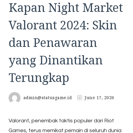
Kapan Night Market
Valorant 2024: Skin
dan Penawaran
yang Dinantikan
Terungkap
admin@statusgame.id
June 17, 2026
Valorant, penembak taktis populer dari Riot
Games, terus memikat pemain di seluruh dunia