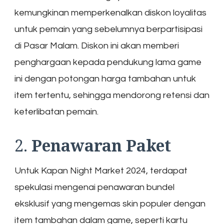
kemungkinan memperkenalkan diskon loyalitas
untuk pemain yang sebelumnya berpartisipasi
di Pasar Malam. Diskon ini akan memberi
penghargaan kepada pendukung lama game
ini dengan potongan harga tambahan untuk
item tertentu, sehingga mendorong retensi dan
keterlibatan pemain.
2.
Penawaran Paket
Untuk Kapan Night Market 2024, terdapat
spekulasi mengenai penawaran bundel
eksklusif yang mengemas skin populer dengan
item tambahan dalam game, seperti kartu