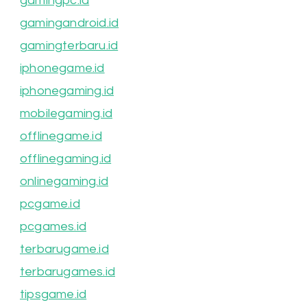
gamingpc.id
gamingandroid.id
gamingterbaru.id
iphonegame.id
iphonegaming.id
mobilegaming.id
offlinegame.id
offlinegaming.id
onlinegaming.id
pcgame.id
pcgames.id
terbarugame.id
terbarugames.id
tipsgame.id