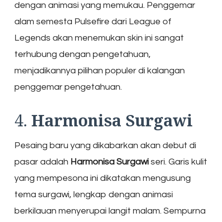
dengan animasi yang memukau. Penggemar
alam semesta Pulsefire dari League of
Legends akan menemukan skin ini sangat
terhubung dengan pengetahuan,
menjadikannya pilihan populer di kalangan
penggemar pengetahuan.
4.
Harmonisa Surgawi
Pesaing baru yang dikabarkan akan debut di
pasar adalah
Harmonisa Surgawi
seri. Garis kulit
yang mempesona ini dikatakan mengusung
tema surgawi, lengkap dengan animasi
berkilauan menyerupai langit malam. Sempurna