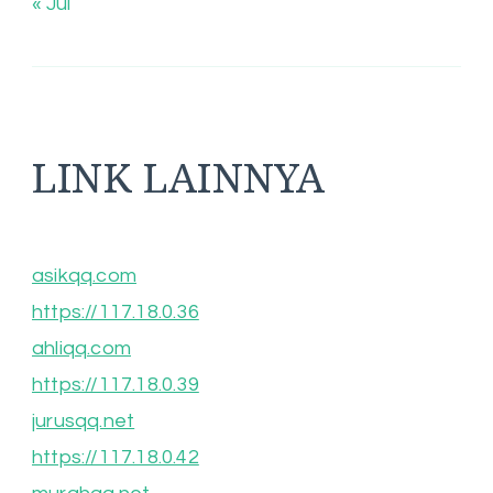
« Jul
LINK LAINNYA
asikqq.com
https://117.18.0.36
ahliqq.com
https://117.18.0.39
jurusqq.net
https://117.18.0.42