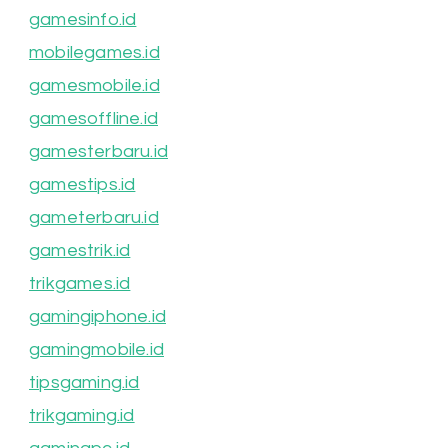
gamesinfo.id
mobilegames.id
gamesmobile.id
gamesoffline.id
gamesterbaru.id
gamestips.id
gameterbaru.id
gamestrik.id
trikgames.id
gamingiphone.id
gamingmobile.id
tipsgaming.id
trikgaming.id