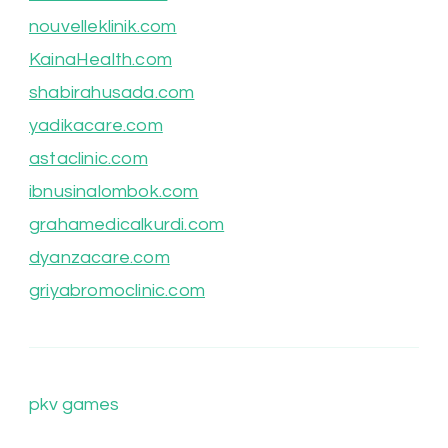
nouvelleklinik.com
KainaHealth.com
shabirahusada.com
yadikacare.com
astaclinic.com
ibnusinalombok.com
grahamedicalkurdi.com
dyanzacare.com
griyabromoclinic.com
pkv games