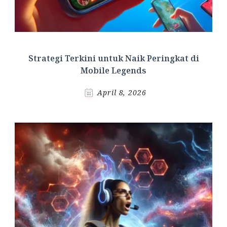
Strategi Terkini untuk Naik Peringkat di
Mobile Legends
April 8, 2026