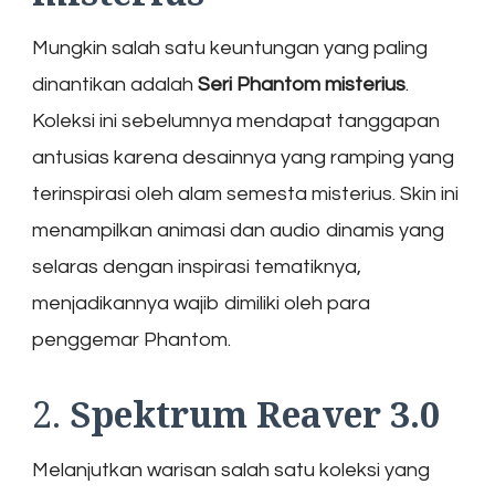
Mungkin salah satu keuntungan yang paling
dinantikan adalah
Seri Phantom misterius
.
Koleksi ini sebelumnya mendapat tanggapan
antusias karena desainnya yang ramping yang
terinspirasi oleh alam semesta misterius. Skin ini
menampilkan animasi dan audio dinamis yang
selaras dengan inspirasi tematiknya,
menjadikannya wajib dimiliki oleh para
penggemar Phantom.
2.
Spektrum Reaver 3.0
Melanjutkan warisan salah satu koleksi yang