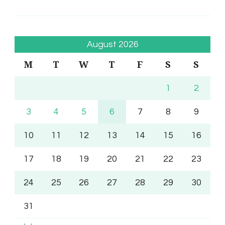
August 2026
M
T
W
T
F
S
S
1
2
3
4
5
6
7
8
9
10
11
12
13
14
15
16
17
18
19
20
21
22
23
24
25
26
27
28
29
30
31