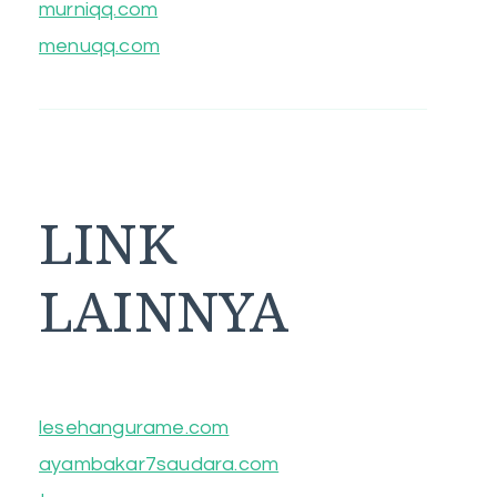
murniqq.com
menuqq.com
LINK
LAINNYA
lesehangurame.com
ayambakar7saudara.com