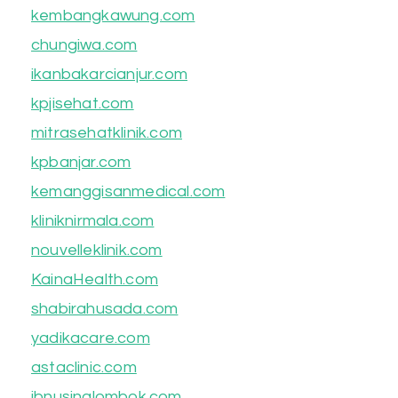
kembangkawung.com
chungiwa.com
ikanbakarcianjur.com
kpjisehat.com
mitrasehatklinik.com
kpbanjar.com
kemanggisanmedical.com
kliniknirmala.com
nouvelleklinik.com
KainaHealth.com
shabirahusada.com
yadikacare.com
astaclinic.com
ibnusinalombok.com