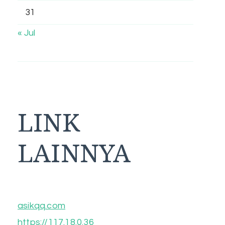
31
« Jul
LINK
LAINNYA
asikqq.com
https://117.18.0.36