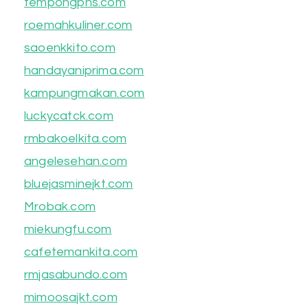
tempongpns.com
roemahkuliner.com
saoenkkito.com
handayaniprima.com
kampungmakan.com
luckycatck.com
rmbakoelkita.com
angelesehan.com
bluejasminejkt.com
Mrobak.com
miekungfu.com
cafetemankita.com
rmjasabundo.com
mimoosajkt.com