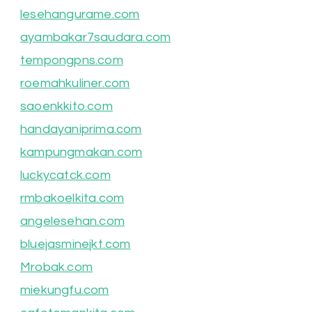
lesehangurame.com
ayambakar7saudara.com
tempongpns.com
roemahkuliner.com
saoenkkito.com
handayaniprima.com
kampungmakan.com
luckycatck.com
rmbakoelkita.com
angelesehan.com
bluejasminejkt.com
Mrobak.com
miekungfu.com