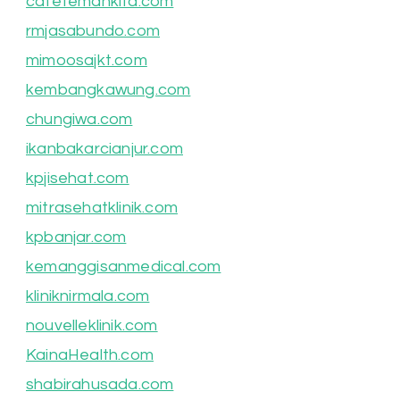
cafetemankita.com
rmjasabundo.com
mimoosajkt.com
kembangkawung.com
chungiwa.com
ikanbakarcianjur.com
kpjisehat.com
mitrasehatklinik.com
kpbanjar.com
kemanggisanmedical.com
kliniknirmala.com
nouvelleklinik.com
KainaHealth.com
shabirahusada.com