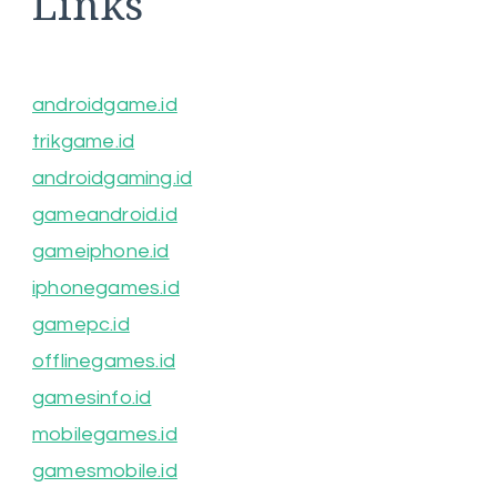
Links
androidgame.id
trikgame.id
androidgaming.id
gameandroid.id
gameiphone.id
iphonegames.id
gamepc.id
offlinegames.id
gamesinfo.id
mobilegames.id
gamesmobile.id