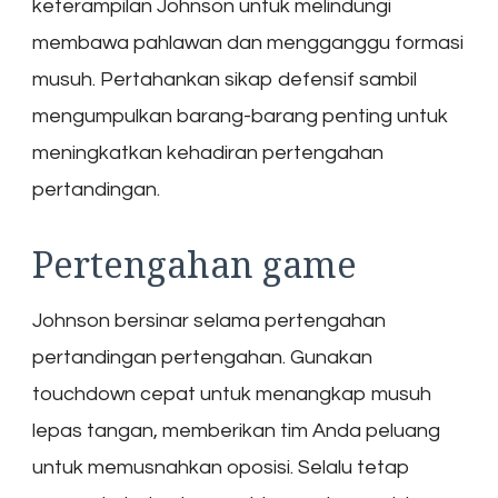
keterampilan Johnson untuk melindungi
membawa pahlawan dan mengganggu formasi
musuh. Pertahankan sikap defensif sambil
mengumpulkan barang-barang penting untuk
meningkatkan kehadiran pertengahan
pertandingan.
Pertengahan game
Johnson bersinar selama pertengahan
pertandingan pertengahan. Gunakan
touchdown cepat untuk menangkap musuh
lepas tangan, memberikan tim Anda peluang
untuk memusnahkan oposisi. Selalu tetap