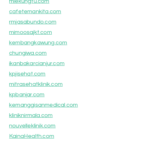
miekungfu.com
cafetemankita.com
rmjasabundo.com
mimoosajkt.com
kembangkawung.com
chungiwa.com
ikanbakarcianjur.com
kpjisehat.com
mitrasehatklinik.com
kpbanjar.com
kemanggisanmedical.com
kliniknirmala.com
nouvelleklinik.com
KainaHealth.com