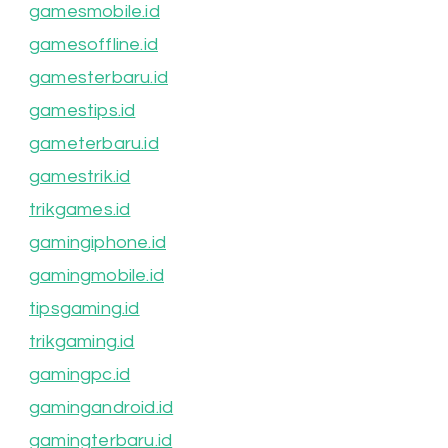
gamesmobile.id
gamesoffline.id
gamesterbaru.id
gamestips.id
gameterbaru.id
gamestrik.id
trikgames.id
gamingiphone.id
gamingmobile.id
tipsgaming.id
trikgaming.id
gamingpc.id
gamingandroid.id
gamingterbaru.id