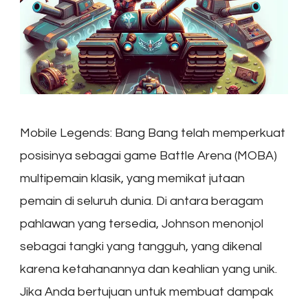
Mobile Legends: Bang Bang telah memperkuat
posisinya sebagai game Battle Arena (MOBA)
multipemain klasik, yang memikat jutaan
pemain di seluruh dunia. Di antara beragam
pahlawan yang tersedia, Johnson menonjol
sebagai tangki yang tangguh, yang dikenal
karena ketahanannya dan keahlian yang unik.
Jika Anda bertujuan untuk membuat dampak