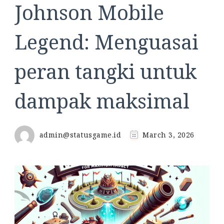
Johnson Mobile
Legend: Menguasai
peran tangki untuk
dampak maksimal
admin@statusgame.id
March 3, 2026