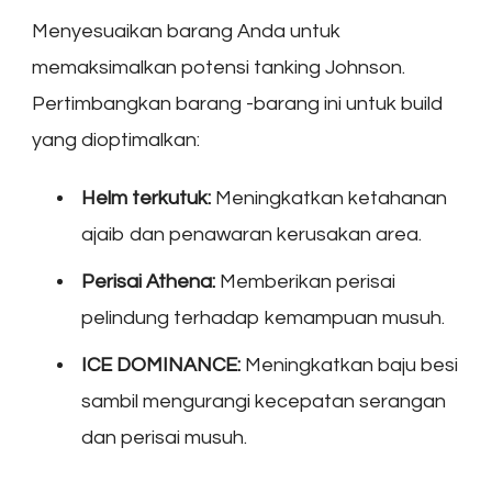
Menyesuaikan barang Anda untuk
memaksimalkan potensi tanking Johnson.
Pertimbangkan barang -barang ini untuk build
yang dioptimalkan:
Helm terkutuk:
Meningkatkan ketahanan
ajaib dan penawaran kerusakan area.
Perisai Athena:
Memberikan perisai
pelindung terhadap kemampuan musuh.
ICE DOMINANCE:
Meningkatkan baju besi
sambil mengurangi kecepatan serangan
dan perisai musuh.