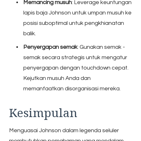
Memancing musuh
: Leverage keuntungan
lapis baja Johnson untuk umpan musuh ke
posisi suboptimal untuk pengkhianatan
balik.
Penyergapan semak
: Gunakan semak -
semak secara strategis untuk mengatur
penyergapan dengan touchdown cepat.
Kejutkan musuh Anda dan
memanfaatkan disorganisasi mereka.
Kesimpulan
Menguasai Johnson dalam legenda seluler
membutuhkan pemahaman yang mendalam