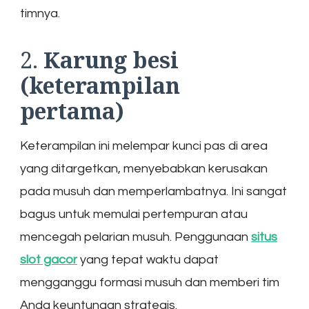
timnya.
2.
Karung besi
(keterampilan
pertama)
Keterampilan ini melempar kunci pas di area
yang ditargetkan, menyebabkan kerusakan
pada musuh dan memperlambatnya. Ini sangat
bagus untuk memulai pertempuran atau
mencegah pelarian musuh. Penggunaan
situs
slot gacor
yang tepat waktu dapat
mengganggu formasi musuh dan memberi tim
Anda keuntungan strategis.