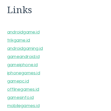
Links
androidgame.id
trikgame.id
androidgaming.id
gameandroid.id
gameiphone.id
iphonegames.id
gamepc.id
offlinegames.id
gamesinfo.id
mobilegames.id