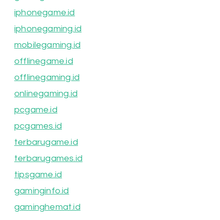
iphonegame.id
iphonegaming.id
mobilegaming.id
offlinegame.id
offlinegaming.id
onlinegaming.id
pcgame.id
pcgames.id
terbarugame.id
terbarugames.id
tipsgame.id
gaminginfo.id
gaminghemat.id