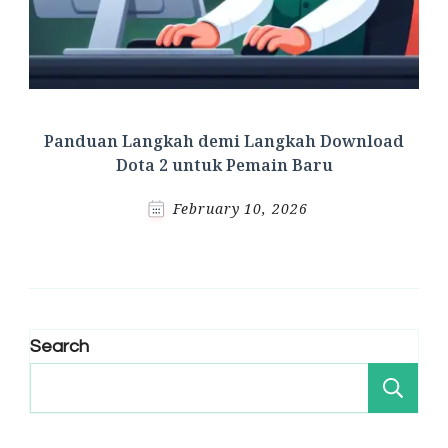
Panduan Langkah demi Langkah Download
Dota 2 untuk Pemain Baru
February 10, 2026
Search
Se