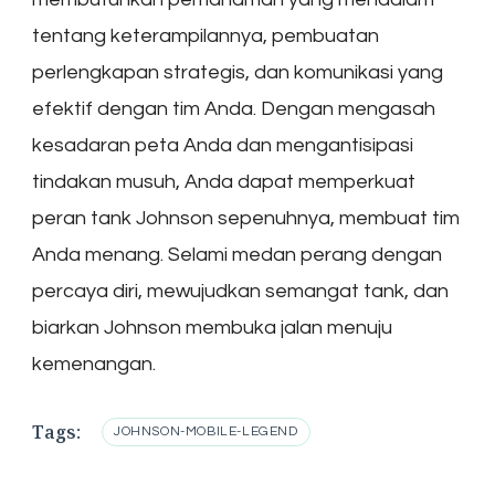
tentang keterampilannya, pembuatan
perlengkapan strategis, dan komunikasi yang
efektif dengan tim Anda. Dengan mengasah
kesadaran peta Anda dan mengantisipasi
tindakan musuh, Anda dapat memperkuat
peran tank Johnson sepenuhnya, membuat tim
Anda menang. Selami medan perang dengan
percaya diri, mewujudkan semangat tank, dan
biarkan Johnson membuka jalan menuju
kemenangan.
Tags:
JOHNSON-MOBILE-LEGEND