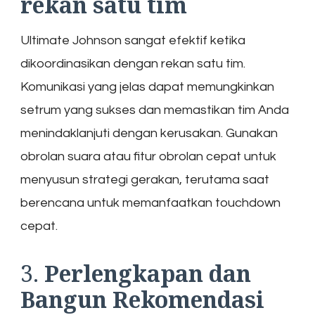
rekan satu tim
Ultimate Johnson sangat efektif ketika
dikoordinasikan dengan rekan satu tim.
Komunikasi yang jelas dapat memungkinkan
setrum yang sukses dan memastikan tim Anda
menindaklanjuti dengan kerusakan. Gunakan
obrolan suara atau fitur obrolan cepat untuk
menyusun strategi gerakan, terutama saat
berencana untuk memanfaatkan touchdown
cepat.
3.
Perlengkapan dan
Bangun Rekomendasi