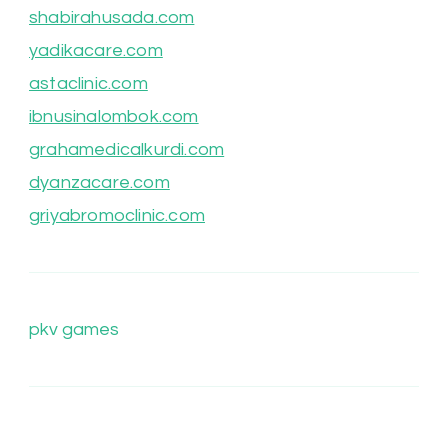
shabirahusada.com
yadikacare.com
astaclinic.com
ibnusinalombok.com
grahamedicalkurdi.com
dyanzacare.com
griyabromoclinic.com
pkv games