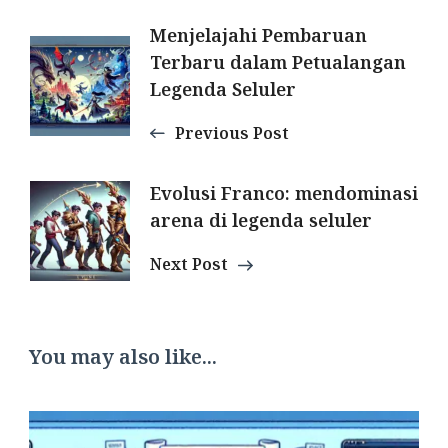
Post
Menjelajahi Pembaruan
Terbaru dalam Petualangan
Navigation
Legenda Seluler
Previous Post
Evolusi Franco: mendominasi
arena di legenda seluler
Next Post
You may also like...