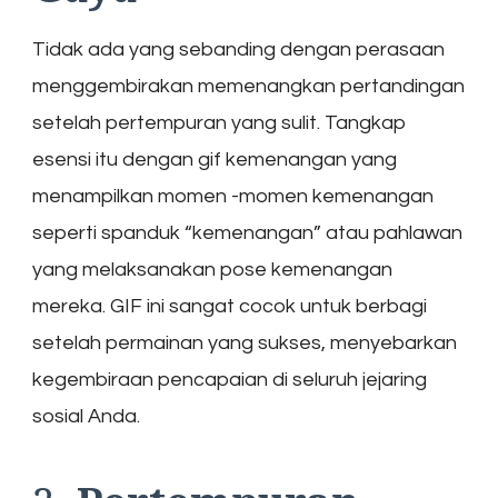
Tidak ada yang sebanding dengan perasaan
menggembirakan memenangkan pertandingan
setelah pertempuran yang sulit. Tangkap
esensi itu dengan gif kemenangan yang
menampilkan momen -momen kemenangan
seperti spanduk “kemenangan” atau pahlawan
yang melaksanakan pose kemenangan
mereka. GIF ini sangat cocok untuk berbagi
setelah permainan yang sukses, menyebarkan
kegembiraan pencapaian di seluruh jejaring
sosial Anda.