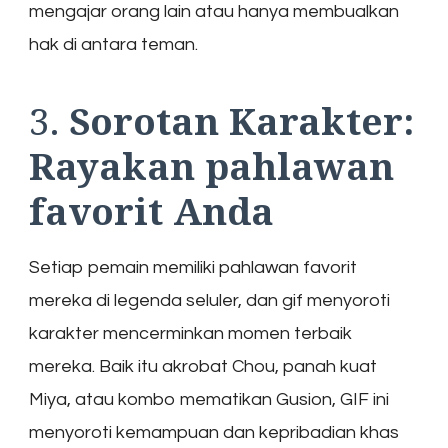
mengajar orang lain atau hanya membualkan
hak di antara teman.
3.
Sorotan Karakter:
Rayakan pahlawan
favorit Anda
Setiap pemain memiliki pahlawan favorit
mereka di legenda seluler, dan gif menyoroti
karakter mencerminkan momen terbaik
mereka. Baik itu akrobat Chou, panah kuat
Miya, atau kombo mematikan Gusion, GIF ini
menyoroti kemampuan dan kepribadian khas