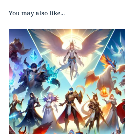
You may also like...