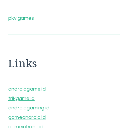
pkv games
Links
androidgame.id
trikgame.id
androidgaming.id
gameandroid.id
gameiphone.id