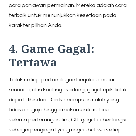
para pahlawan permainan. Mereka adalah cara
terbaik untuk menunjukkan kesetiaan pada
karakter pilihan Anda.
4.
Game Gagal:
Tertawa
Tidak setiap pertandingan berjalan sesuai
rencana, dan kadang -kadang, gagal epik tidak
dapat dihindari. Dari kemampuan salah yang
tidak sengaja hingga miskomunikasi lucu
selama pertarungan tim, GIF gagal ini berfungsi
sebagai pengingat yang ringan bahwa setiap