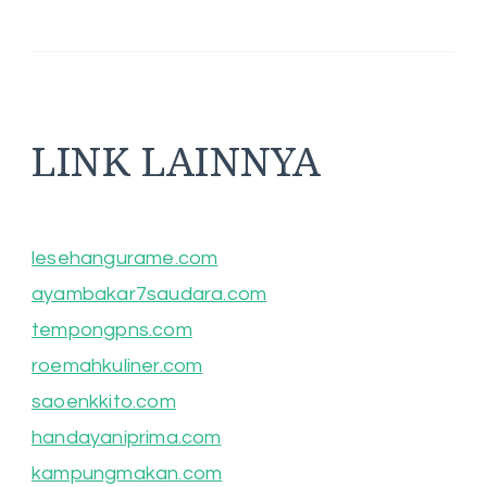
LINK LAINNYA
lesehangurame.com
ayambakar7saudara.com
tempongpns.com
roemahkuliner.com
saoenkkito.com
handayaniprima.com
kampungmakan.com