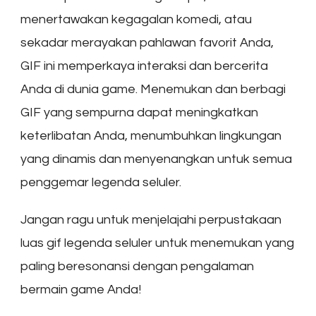
menertawakan kegagalan komedi, atau
sekadar merayakan pahlawan favorit Anda,
GIF ini memperkaya interaksi dan bercerita
Anda di dunia game. Menemukan dan berbagi
GIF yang sempurna dapat meningkatkan
keterlibatan Anda, menumbuhkan lingkungan
yang dinamis dan menyenangkan untuk semua
penggemar legenda seluler.
Jangan ragu untuk menjelajahi perpustakaan
luas gif legenda seluler untuk menemukan yang
paling beresonansi dengan pengalaman
bermain game Anda!