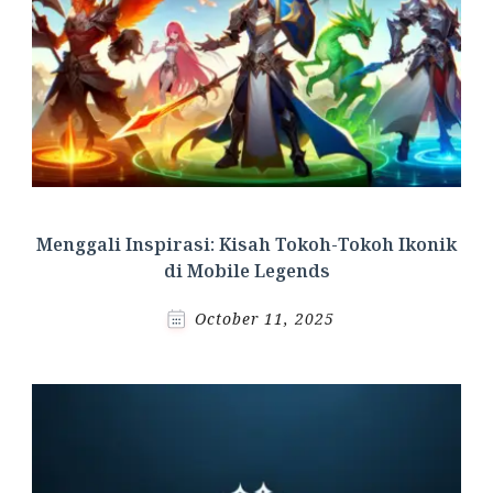
Menggali Inspirasi: Kisah Tokoh-Tokoh Ikonik
di Mobile Legends
October 11, 2025