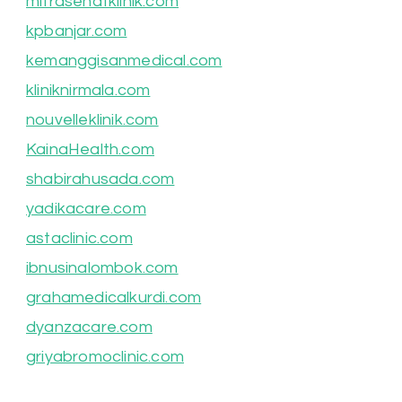
mitrasehatklinik.com
kpbanjar.com
kemanggisanmedical.com
kliniknirmala.com
nouvelleklinik.com
KainaHealth.com
shabirahusada.com
yadikacare.com
astaclinic.com
ibnusinalombok.com
grahamedicalkurdi.com
dyanzacare.com
griyabromoclinic.com