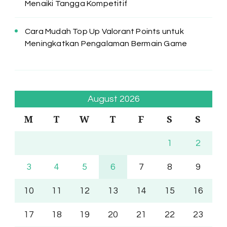
Menaiki Tangga Kompetitif
Cara Mudah Top Up Valorant Points untuk
Meningkatkan Pengalaman Bermain Game
August 2026
M
T
W
T
F
S
S
1
2
3
4
5
6
7
8
9
10
11
12
13
14
15
16
17
18
19
20
21
22
23