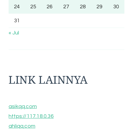
24
25
26
27
28
29
30
31
« Jul
LINK LAINNYA
asikqq.com
https://117.18.0.36
ahliqq.com