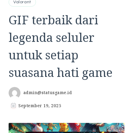
Valorant
GIF terbaik dari
legenda seluler
untuk setiap
suasana hati game
admin@statusgame.id
September 19, 2025