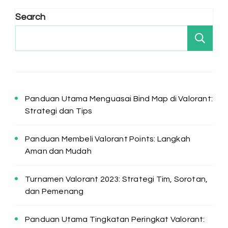
Search
Se
Panduan Utama Menguasai Bind Map di Valorant:
Strategi dan Tips
Panduan Membeli Valorant Points: Langkah
Aman dan Mudah
Turnamen Valorant 2023: Strategi Tim, Sorotan,
dan Pemenang
Panduan Utama Tingkatan Peringkat Valorant: