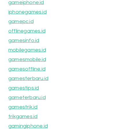
gameiphone.id
iphonegames.id
gamepc.id
offlinegames.id
gamesinfo.id
mobilegames.id
gamesmobile.id
gamesoffline.id
gamesterbaru.id
gamestips.id
gameterbaru.id
gamestrik.id
trikgames.id
gamingiphone.id