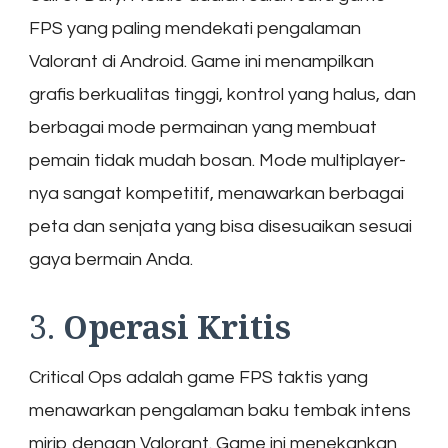
FPS yang paling mendekati pengalaman
Valorant di Android. Game ini menampilkan
grafis berkualitas tinggi, kontrol yang halus, dan
berbagai mode permainan yang membuat
pemain tidak mudah bosan. Mode multiplayer-
nya sangat kompetitif, menawarkan berbagai
peta dan senjata yang bisa disesuaikan sesuai
gaya bermain Anda.
3.
Operasi Kritis
Critical Ops adalah game FPS taktis yang
menawarkan pengalaman baku tembak intens
mirip dengan Valorant. Game ini menekankan