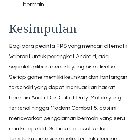
bermain.
Kesimpulan
Bagi para pecinta FPS yang mencari alternatif
Valorant untuk perangkat Android, ada
sejumlah pilihan menarik yang bisa dicoba.
Setiap game memiliki keunikan dan tantangan
tersendiri yang dapat memuaskan hasrat
bermain Anda. Dari Call of Duty: Mobile yang
terkenal hingga Modern Combat 5, opsi ini
menawarkan pengalaman bermain yang seru
dan kompetitif. Selamat mencoba dan
temukan game yang paling cocok dengan