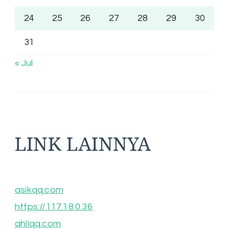
24
25
26
27
28
29
30
31
« Jul
LINK LAINNYA
asikqq.com
https://117.18.0.36
ahliqq.com