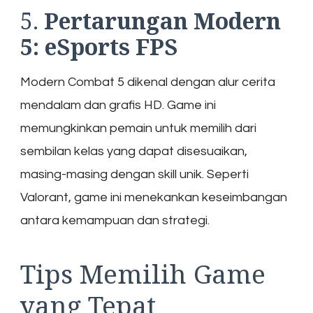
5.
Pertarungan Modern
5: eSports FPS
Modern Combat 5 dikenal dengan alur cerita
mendalam dan grafis HD. Game ini
memungkinkan pemain untuk memilih dari
sembilan kelas yang dapat disesuaikan,
masing-masing dengan skill unik. Seperti
Valorant, game ini menekankan keseimbangan
antara kemampuan dan strategi.
Tips Memilih Game
yang Tepat