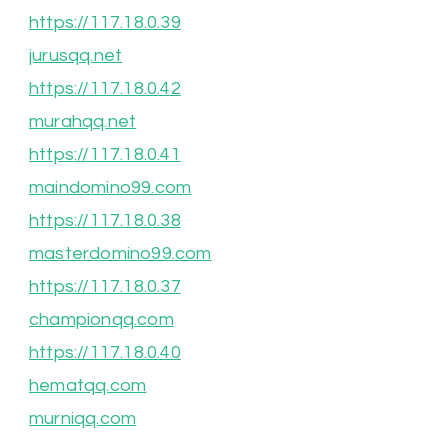
https://117.18.0.39
jurusqq.net
https://117.18.0.42
murahqq.net
https://117.18.0.41
maindomino99.com
https://117.18.0.38
masterdomino99.com
https://117.18.0.37
championqq.com
https://117.18.0.40
hematqq.com
murniqq.com