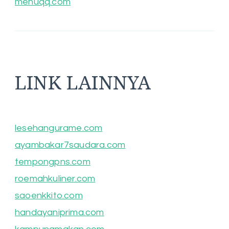
menuqq.com
LINK LAINNYA
lesehangurame.com
ayambakar7saudara.com
tempongpns.com
roemahkuliner.com
saoenkkito.com
handayaniprima.com