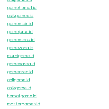
gamehemat.id
asikgames.id
gamemain.id
gamejurus.id
gamemenu.id
gamezona.id
murnigame.id
gamesarea.id
gamearea.id
ahligame.id
asikgame.id
hematgame.id
mastergames.id