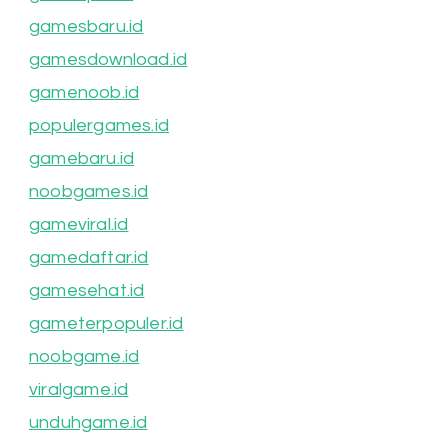
gamesbaru.id
gamesdownload.id
gamenoob.id
populergames.id
gamebaru.id
noobgames.id
gameviral.id
gamedaftar.id
gamesehat.id
gameterpopuler.id
noobgame.id
viralgame.id
unduhgame.id