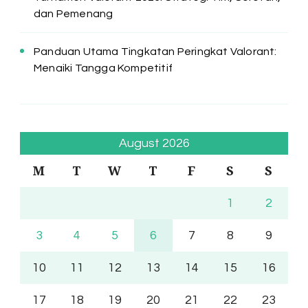
dan Pemenang
Panduan Utama Tingkatan Peringkat Valorant:
Menaiki Tangga Kompetitif
August 2026
M
T
W
T
F
S
S
1
2
3
4
5
6
7
8
9
10
11
12
13
14
15
16
17
18
19
20
21
22
23