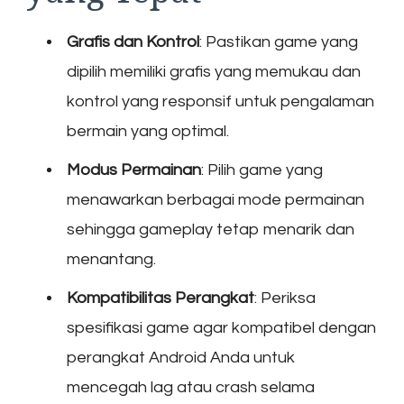
Grafis dan Kontrol
: Pastikan game yang
dipilih memiliki grafis yang memukau dan
kontrol yang responsif untuk pengalaman
bermain yang optimal.
Modus Permainan
: Pilih game yang
menawarkan berbagai mode permainan
sehingga gameplay tetap menarik dan
menantang.
Kompatibilitas Perangkat
: Periksa
spesifikasi game agar kompatibel dengan
perangkat Android Anda untuk
mencegah lag atau crash selama