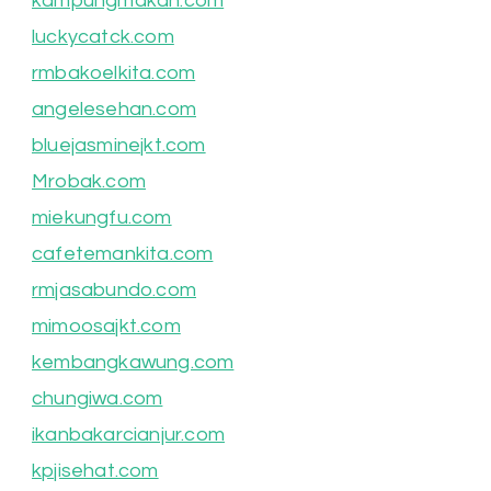
kampungmakan.com
luckycatck.com
rmbakoelkita.com
angelesehan.com
bluejasminejkt.com
Mrobak.com
miekungfu.com
cafetemankita.com
rmjasabundo.com
mimoosajkt.com
kembangkawung.com
chungiwa.com
ikanbakarcianjur.com
kpjisehat.com