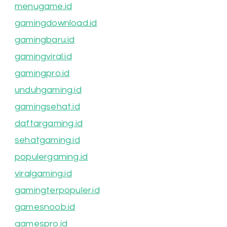
menugame.id
gamingdownload.id
gamingbaru.id
gamingviral.id
gamingpro.id
unduhgaming.id
gamingsehat.id
daftargaming.id
sehatgaming.id
populergaming.id
viralgaming.id
gamingterpopuler.id
gamesnoob.id
gamespro.id