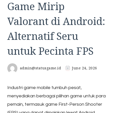
Game Mirip
Valorant di Android:
Alternatif Seru
untuk Pecinta FPS
admin@statusgame.id
June 24, 2026
Industri game mobile tumbuh pesat,
menyediakan berbagai pilihan game untuk para
pemain, termasuk game First-Person Shooter
(FPS) yang dapat dimainkan lewat Android.