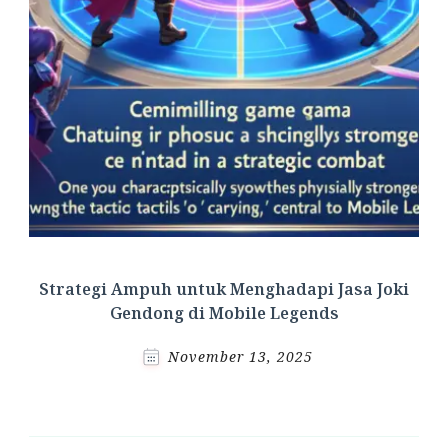
Strategi Ampuh untuk Menghadapi Jasa Joki
Gendong di Mobile Legends
November 13, 2025