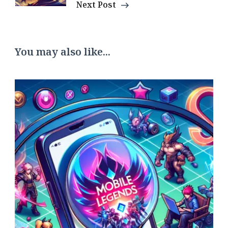
Next Post
You may also like...