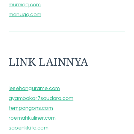
murniqq.com
menuqq.com
LINK LAINNYA
lesehangurame.com
ayambakar7saudara.com
tempongpns.com
roemahkuliner.com
saoenkkito.com