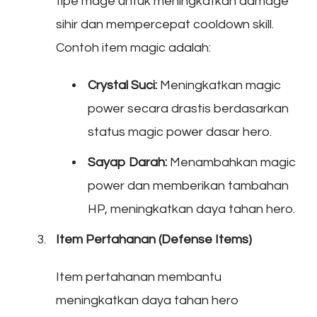
tipe mage untuk meningkatkan damage
sihir dan mempercepat cooldown skill.
Contoh item magic adalah:
Crystal Suci:
Meningkatkan magic
power secara drastis berdasarkan
status magic power dasar hero.
Sayap Darah:
Menambahkan magic
power dan memberikan tambahan
HP, meningkatkan daya tahan hero.
Item Pertahanan (Defense Items)
Item pertahanan membantu
meningkatkan daya tahan hero