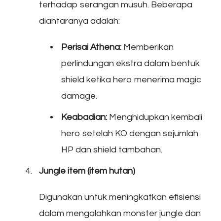
terhadap serangan musuh. Beberapa
diantaranya adalah:
Perisai Athena:
Memberikan
perlindungan ekstra dalam bentuk
shield ketika hero menerima magic
damage.
Keabadian:
Menghidupkan kembali
hero setelah KO dengan sejumlah
HP dan shield tambahan.
Jungle item (item hutan)
Digunakan untuk meningkatkan efisiensi
dalam mengalahkan monster jungle dan