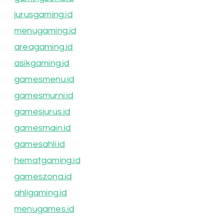
jurusgaming.id
menugaming.id
areagaming.id
asikgaming.id
gamesmenu.id
gamesmurni.id
gamesjurus.id
gamesmain.id
gamesahli.id
hematgaming.id
gameszona.id
ahligaming.id
menugames.id