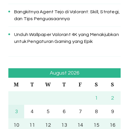
Bangkitnya Agent Tejo di Valorant: Skill, Strategi,
dan Tips Penguasaannya
Unduh Wallpaper Valorant 4K yang Menakjubkan
untuk Pengaturan Gaming yang Epik
August 2026
M
T
W
T
F
S
S
1
2
3
4
5
6
7
8
9
10
11
12
13
14
15
16