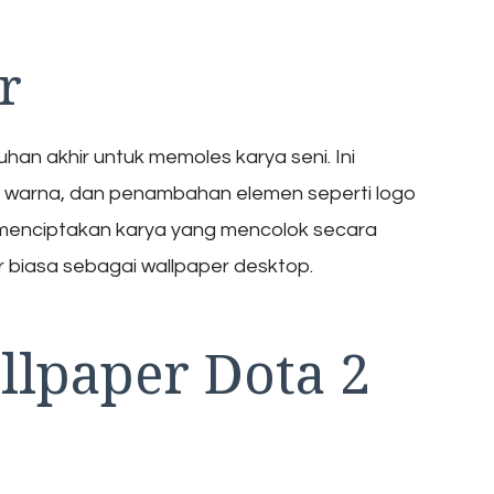
r
an akhir untuk memoles karya seni. Ini
 warna, dan penambahan elemen seperti logo
 menciptakan karya yang mencolok secara
r biasa sebagai wallpaper desktop.
lpaper Dota 2