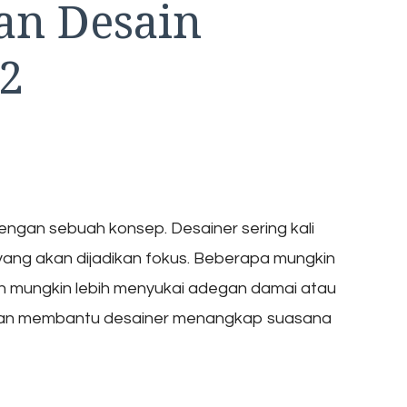
an Desain
 2
engan sebuah konsep. Desainer sering kali
ang akan dijadikan fokus. Beberapa mungkin
ain mungkin lebih menyukai adegan damai atau
nan membantu desainer menangkap suasana