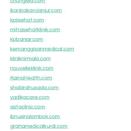
chungiwa.com
ikanbakarcianjur.com
kpjisehat.com
mitrasehatklinik.com
kpbanjar.com
kemanggisanmedical.com
kliniknirmala.com
nouvelleklinik.com
KainaHealth.com
shabirahusada.com
yadikacare.com
astaclinic.com
ibnusinalombok.com
grahamedicalkurdi.com