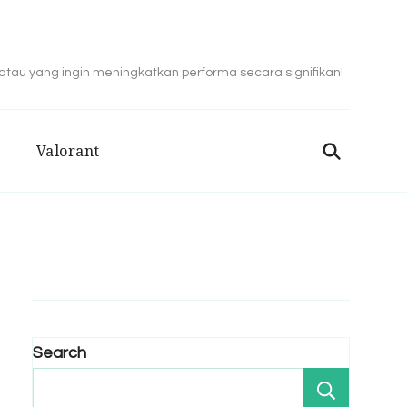
 atau yang ingin meningkatkan performa secara signifikan!
Valorant
Search
Search