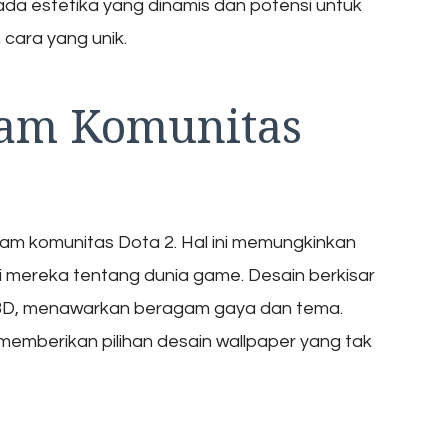
ada estetika yang dinamis dan potensi untuk
cara yang unik.
lam Komunitas
m komunitas Dota 2. Hal ini memungkinkan
i mereka tentang dunia game. Desain berkisar
bar 3D, menawarkan beragam gaya dan tema.
mberikan pilihan desain wallpaper yang tak