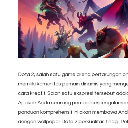
Dota 2, salah satu game arena pertarungan onl
memiliki komunitas pemain dinamis yang meng
cara kreatif. Salah satu ekspresi tersebut adal
Apakah Anda seorang pemain berpengalaman 
panduan komprehensif ini akan membawa Anda
dengan wallpaper Dota 2 berkualitas tinggi. P