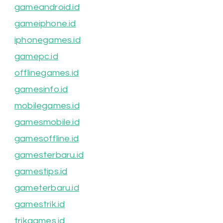
gameandroid.id
gameiphone.id
iphonegames.id
gamepc.id
offlinegames.id
gamesinfo.id
mobilegames.id
gamesmobile.id
gamesoffline.id
gamesterbaru.id
gamestips.id
gameterbaru.id
gamestrik.id
trikgames.id