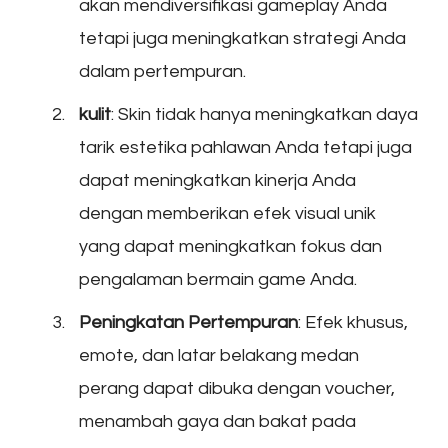
akan mendiversifikasi gameplay Anda
tetapi juga meningkatkan strategi Anda
dalam pertempuran.
kulit
: Skin tidak hanya meningkatkan daya
tarik estetika pahlawan Anda tetapi juga
dapat meningkatkan kinerja Anda
dengan memberikan efek visual unik
yang dapat meningkatkan fokus dan
pengalaman bermain game Anda.
Peningkatan Pertempuran
: Efek khusus,
emote, dan latar belakang medan
perang dapat dibuka dengan voucher,
menambah gaya dan bakat pada