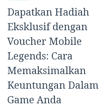
Dapatkan Hadiah
Eksklusif dengan
Voucher Mobile
Legends: Cara
Memaksimalkan
Keuntungan Dalam
Game Anda