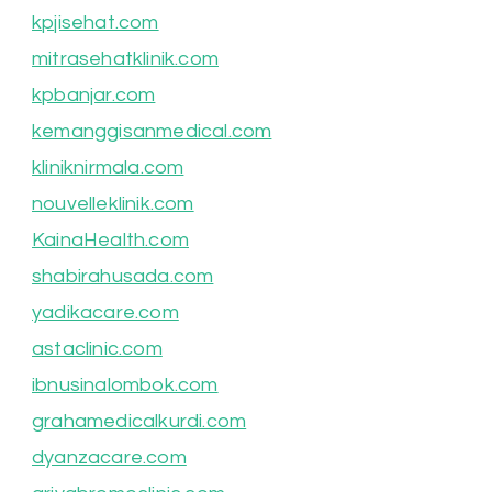
kpjisehat.com
mitrasehatklinik.com
kpbanjar.com
kemanggisanmedical.com
kliniknirmala.com
nouvelleklinik.com
KainaHealth.com
shabirahusada.com
yadikacare.com
astaclinic.com
ibnusinalombok.com
grahamedicalkurdi.com
dyanzacare.com