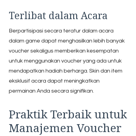
Terlibat dalam Acara
Berpartisipasi secara teratur dalam acara
dalam game dapat menghasilkan lebih banyak
voucher sekaligus memberikan kesempatan
untuk menggunakan voucher yang ada untuk
mendapatkan hadiah berharga. Skin dan item
eksklusif acara dapat meningkatkan
permainan Anda secara signifikan.
Praktik Terbaik untuk
Manajemen Voucher