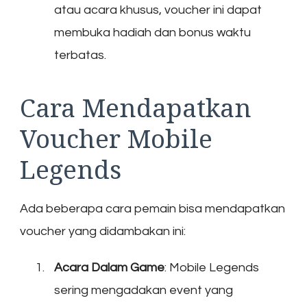
atau acara khusus, voucher ini dapat
membuka hadiah dan bonus waktu
terbatas.
Cara Mendapatkan
Voucher Mobile
Legends
Ada beberapa cara pemain bisa mendapatkan
voucher yang didambakan ini:
Acara Dalam Game
: Mobile Legends
sering mengadakan event yang