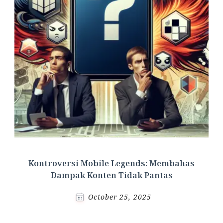
Kontroversi Mobile Legends: Membahas
Dampak Konten Tidak Pantas
October 25, 2025