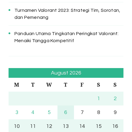
Turnamen Valorant 2023: Strategi Tim, Sorotan,
dan Pemenang
Panduan Utama Tingkatan Peringkat Valorant:
Menaiki Tangga Kompetitif
August 2026
M
T
W
T
F
S
S
1
2
3
4
5
6
7
8
9
10
11
12
13
14
15
16