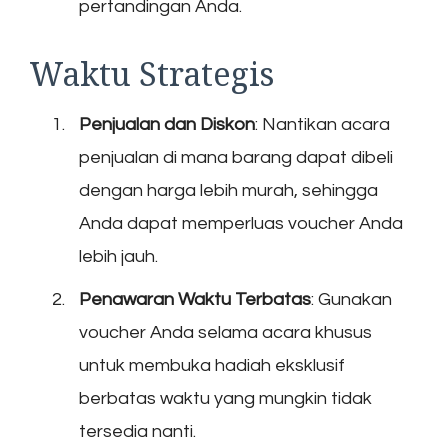
pertandingan Anda.
Waktu Strategis
Penjualan dan Diskon
: Nantikan acara
penjualan di mana barang dapat dibeli
dengan harga lebih murah, sehingga
Anda dapat memperluas voucher Anda
lebih jauh.
Penawaran Waktu Terbatas
: Gunakan
voucher Anda selama acara khusus
untuk membuka hadiah eksklusif
berbatas waktu yang mungkin tidak
tersedia nanti.