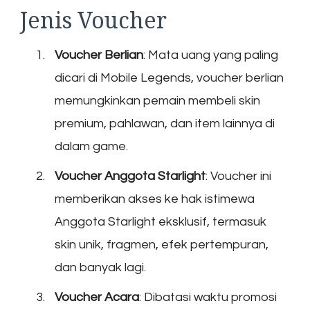
Jenis Voucher
Voucher Berlian
: Mata uang yang paling
dicari di Mobile Legends, voucher berlian
memungkinkan pemain membeli skin
premium, pahlawan, dan item lainnya di
dalam game.
Voucher Anggota Starlight
: Voucher ini
memberikan akses ke hak istimewa
Anggota Starlight eksklusif, termasuk
skin unik, fragmen, efek pertempuran,
dan banyak lagi.
Voucher Acara
: Dibatasi waktu promosi