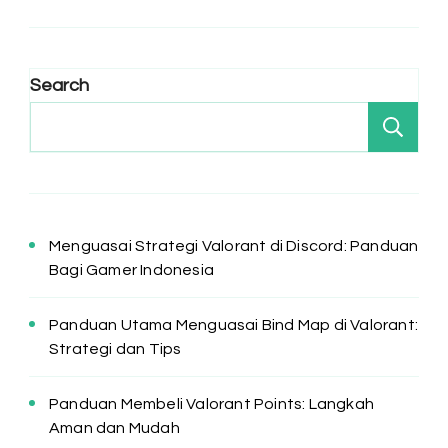
Search
Se
Menguasai Strategi Valorant di Discord: Panduan
Bagi Gamer Indonesia
Panduan Utama Menguasai Bind Map di Valorant:
Strategi dan Tips
Panduan Membeli Valorant Points: Langkah
Aman dan Mudah