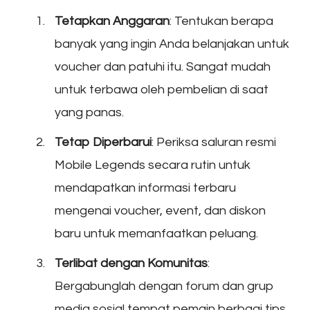
Tetapkan Anggaran
: Tentukan berapa
banyak yang ingin Anda belanjakan untuk
voucher dan patuhi itu. Sangat mudah
untuk terbawa oleh pembelian di saat
yang panas.
Tetap Diperbarui
: Periksa saluran resmi
Mobile Legends secara rutin untuk
mendapatkan informasi terbaru
mengenai voucher, event, dan diskon
baru untuk memanfaatkan peluang.
Terlibat dengan Komunitas
:
Bergabunglah dengan forum dan grup
media sosial tempat pemain berbagi tips