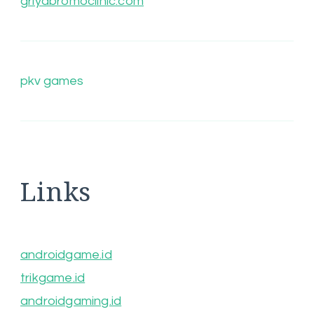
griyabromoclinic.com
pkv games
Links
androidgame.id
trikgame.id
androidgaming.id