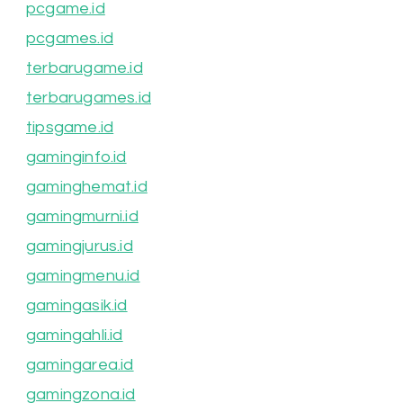
pcgame.id
pcgames.id
terbarugame.id
terbarugames.id
tipsgame.id
gaminginfo.id
gaminghemat.id
gamingmurni.id
gamingjurus.id
gamingmenu.id
gamingasik.id
gamingahli.id
gamingarea.id
gamingzona.id