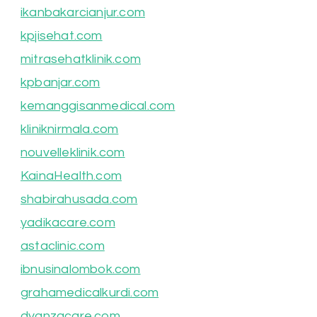
ikanbakarcianjur.com
kpjisehat.com
mitrasehatklinik.com
kpbanjar.com
kemanggisanmedical.com
kliniknirmala.com
nouvelleklinik.com
KainaHealth.com
shabirahusada.com
yadikacare.com
astaclinic.com
ibnusinalombok.com
grahamedicalkurdi.com
dyanzacare.com