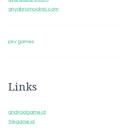
griyabromoclinic.com
pkv games
Links
androidgame.id
trikgame.id