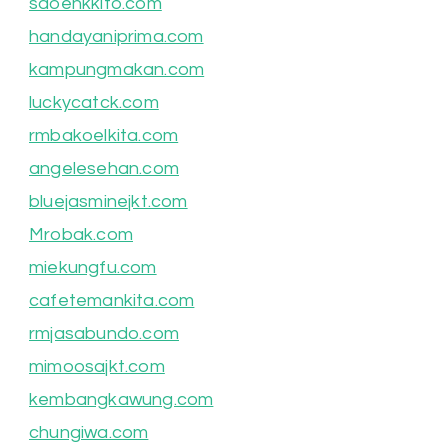
saoenkkito.com
handayaniprima.com
kampungmakan.com
luckycatck.com
rmbakoelkita.com
angelesehan.com
bluejasminejkt.com
Mrobak.com
miekungfu.com
cafetemankita.com
rmjasabundo.com
mimoosajkt.com
kembangkawung.com
chungiwa.com