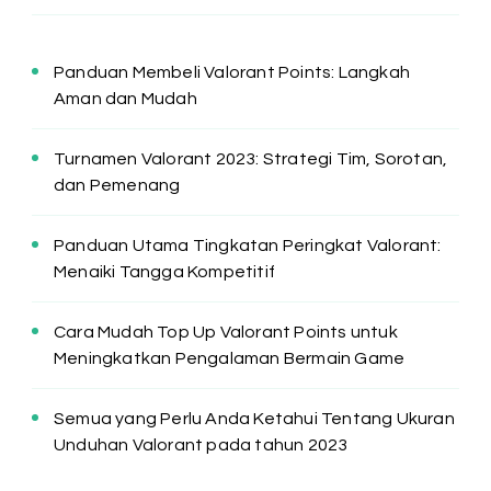
Panduan Membeli Valorant Points: Langkah
Aman dan Mudah
Turnamen Valorant 2023: Strategi Tim, Sorotan,
dan Pemenang
Panduan Utama Tingkatan Peringkat Valorant:
Menaiki Tangga Kompetitif
Cara Mudah Top Up Valorant Points untuk
Meningkatkan Pengalaman Bermain Game
Semua yang Perlu Anda Ketahui Tentang Ukuran
Unduhan Valorant pada tahun 2023