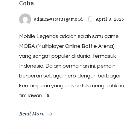
Coba
admin@statusgame.id
April 8, 2026
Mobile Legends adalah salah satu game
MOBA (Multiplayer Online Battle Arena)
yang sangat populer di dunia, termasuk
Indonesia. Dalam permainan ini, pemain
berperan sebagai hero dengan berbagai
kemampuan yang unik untuk mengalahkan
tim lawan. Di …
Read More