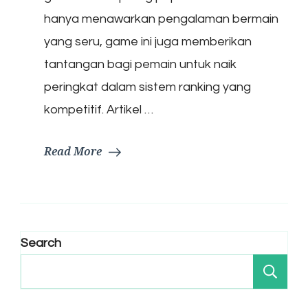
hanya menawarkan pengalaman bermain
yang seru, game ini juga memberikan
tantangan bagi pemain untuk naik
peringkat dalam sistem ranking yang
kompetitif. Artikel …
Read More
Search
Se