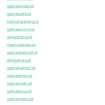
gamesmain.id
gamesahli.id
hematgaming.id
gameszona.id
ahligaming.id
menugames.id
gameshemat.id
ahligames.id
gamehemat.id
asikgames.id
gamemain.id
gamejurus.id
gamemenu.id