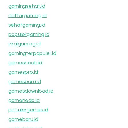
gamingsehat.id
daftargaming.id
sehatgaming.id
populergaming.id
viralgaming.id
gamingterpopuler.id
gamesnoob.id
gamespro.id
gamesbaru.id
gamesdownload.id
gamenoob.id
populergames.id
gamebaru.id