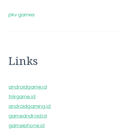
pkv games
Links
androidgame.id
trikgame.id
androidgaming.id
gameandroid.id
gameiphone.id