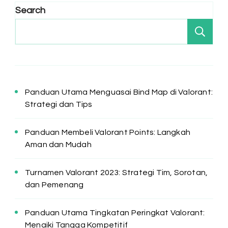
Search
Se
Panduan Utama Menguasai Bind Map di Valorant:
Strategi dan Tips
Panduan Membeli Valorant Points: Langkah
Aman dan Mudah
Turnamen Valorant 2023: Strategi Tim, Sorotan,
dan Pemenang
Panduan Utama Tingkatan Peringkat Valorant:
Menaiki Tangga Kompetitif