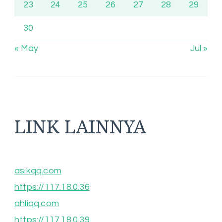
23
24
25
26
27
28
29
30
« May
Jul »
LINK LAINNYA
asikqq.com
https://117.18.0.36
ahliqq.com
https://117.18.0.39