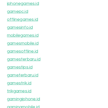
iphonegames.id
gamepc.id
offlinegames.id
gamesinfo.id
mobilegames.id
gamesmobile.id
gamesoffline.id
gamesterbaru.id
gamestips.id
gameterbaru.id
gamestrik.id
trikgames.id
gamingiphone.id
gamingmobile.id