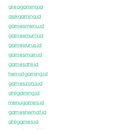
areagaming.id
asikgaming.id
gamesmenu.id
gamesmurni.id
gamesjurus.id
gamesmain.id
gamesahli.id
hematgaming.id
gameszona.id
ahligaming.id
menugames.id
gameshemat.id
ahligames.id