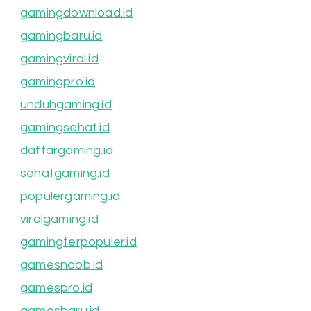
gamingdownload.id
gamingbaru.id
gamingviral.id
gamingpro.id
unduhgaming.id
gamingsehat.id
daftargaming.id
sehatgaming.id
populergaming.id
viralgaming.id
gamingterpopuler.id
gamesnoob.id
gamespro.id
gamesbaru.id