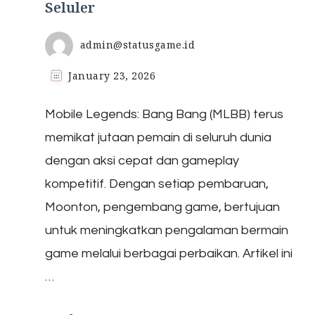
Seluler
admin@statusgame.id
January 23, 2026
Mobile Legends: Bang Bang (MLBB) terus
memikat jutaan pemain di seluruh dunia
dengan aksi cepat dan gameplay
kompetitif. Dengan setiap pembaruan,
Moonton, pengembang game, bertujuan
untuk meningkatkan pengalaman bermain
game melalui berbagai perbaikan. Artikel ini
…