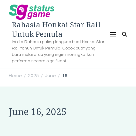
Rahasia Honkai Star Rail
Untuk Pemula
Ini dia Rahasia paling lengkap buat Honkai Star
Rail tahun Untuk Pemula. Cocok buat yang
baru mulai atau yang ingin meningkatkan
performa secara signifikan!
Home
2025
June
16
/
/
/
June 16, 2025