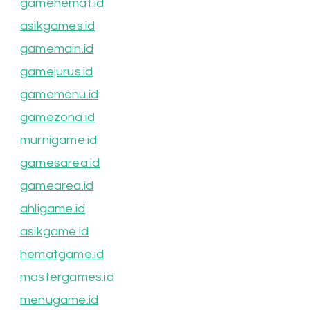
gamehemat.id
asikgames.id
gamemain.id
gamejurus.id
gamemenu.id
gamezona.id
murnigame.id
gamesarea.id
gamearea.id
ahligame.id
asikgame.id
hematgame.id
mastergames.id
menugame.id