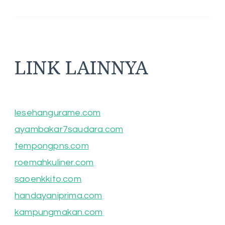
LINK LAINNYA
lesehangurame.com
ayambakar7saudara.com
tempongpns.com
roemahkuliner.com
saoenkkito.com
handayaniprima.com
kampungmakan.com