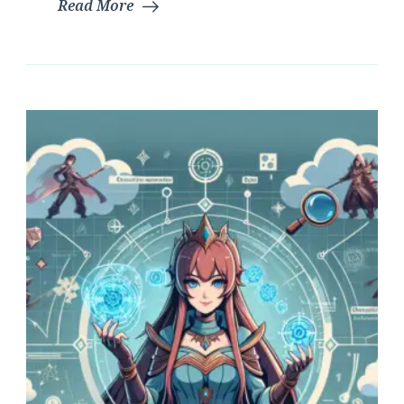
Read More